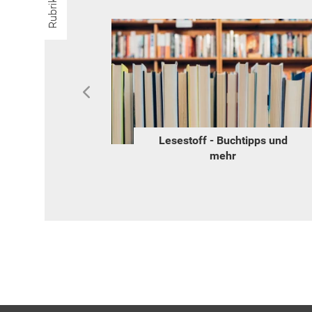
Rubriken
o
Lesestoff - Buchtipps und
mehr