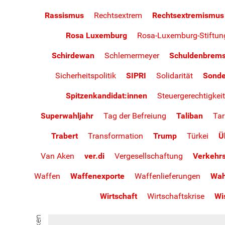
Rassismus
Rechtsextrem
Rechtsextremismus
Rosa Luxemburg
Rosa-Luxemburg-Stiftun
Schirdewan
Schlemermeyer
Schuldenbrem
Sicherheitspolitik
SIPRI
Solidarität
Sond
Spitzenkandidat:innen
Steuergerechtigkeit
Superwahljahr
Tag der Befreiung
Taliban
Tar
Trabert
Transformation
Trump
Türkei
Ü
Van Aken
ver.di
Vergesellschaftung
Verkehr
Waffen
Waffenexporte
Waffenlieferungen
Wah
Wirtschaft
Wirtschaftskrise
Wi