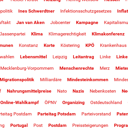
politik
Ines Schwerdtner
Infektionsschutzgesetzes
Infla
ftakt
Jan van Aken
Jobcenter
Kampagne
Kapitalism
lassenpartei
Klima
Klimagerechtigkeit
Klimakonferenz
munen
Konstanz
Korte
Köstering
KPÖ
Krankenhaus
wahlen
Lebensmittel
Leipzig
Leitantrag
Linke
Linke
Mecklenburg-Vorpommern
Menschenrechte
Merz
Miete
Migrationspolitik
Milliardäre
Mindesteinkommen
Mindes
f
Nahrungsmittelpreise
Nato
Nazis
Nebenkosten
Ne
Online-Wahlkampf
ÖPNV
Organizing
Ostdeutschland
rteitag Postdam
Parteitag Potsdam
Parteivorstand
Paten
ung
Portugal
Post
Postdam
Preissteigerungen
Progr