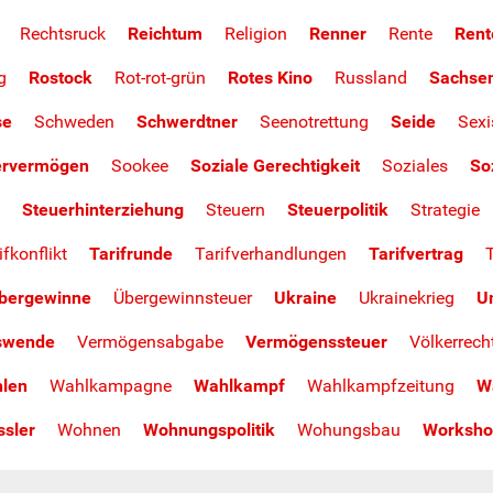
Rechtsruck
Reichtum
Religion
Renner
Rente
Rent
g
Rostock
Rot-rot-grün
Rotes Kino
Russland
Sachse
se
Schweden
Schwerdtner
Seenotrettung
Seide
Sex
ervermögen
Sookee
Soziale Gerechtigkeit
Soziales
So
Steuerhinterziehung
Steuern
Steuerpolitik
Strategie
ifkonflikt
Tarifrunde
Tarifverhandlungen
Tarifvertrag
bergewinne
Übergewinnsteuer
Ukraine
Ukrainekrieg
U
swende
Vermögensabgabe
Vermögenssteuer
Völkerrech
len
Wahlkampagne
Wahlkampf
Wahlkampfzeitung
W
ssler
Wohnen
Wohnungspolitik
Wohungsbau
Worksho