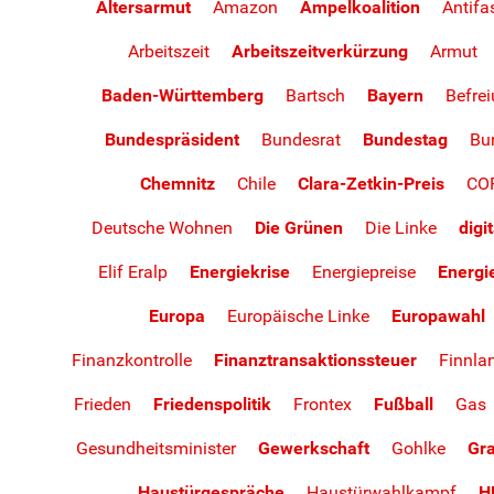
Altersarmut
Amazon
Ampelkoalition
Antif
Arbeitszeit
Arbeitszeitverkürzung
Armut
Baden-Württemberg
Bartsch
Bayern
Befre
Bundespräsident
Bundesrat
Bundestag
Bu
Chemnitz
Chile
Clara-Zetkin-Preis
CO
Deutsche Wohnen
Die Grünen
Die Linke
digi
Elif Eralp
Energiekrise
Energiepreise
Energ
Europa
Europäische Linke
Europawahl
Finanzkontrolle
Finanztransaktionssteuer
Finnla
Frieden
Friedenspolitik
Frontex
Fußball
Gas
Gesundheitsminister
Gewerkschaft
Gohlke
Gra
Haustürgespräche
Haustürwahlkampf
H