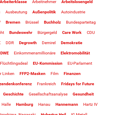
Arbeiterklasse
Arbeitnehmer
Arbeitslosengeld
g
Ausbeutung
Außenpolitik
Autoindustrie
W
Bremen
Brüssel
Buchholz
Bundesparteitag
cht
Bundeswehr
Bürgergeld
Care Work
CDU
X
DDR
Degrowth
Demirel
Demokratie
DWE
Einkommensmillionäre
Elektromobilität
Flüchtlingsdeal
EU-Kommission
EU-Parlament
r Linken
FFP2-Masken
Film
Finanzen
tzendenkonferenz
Frankreich
Fridays for Future
Geschichte
Gesellschaftsanalyse
Gesundheit
Halle
Hamburg
Hanau
Hannemann
Hartz IV
iroshima. Nagasaki
Hubertus Heil
IG Metall