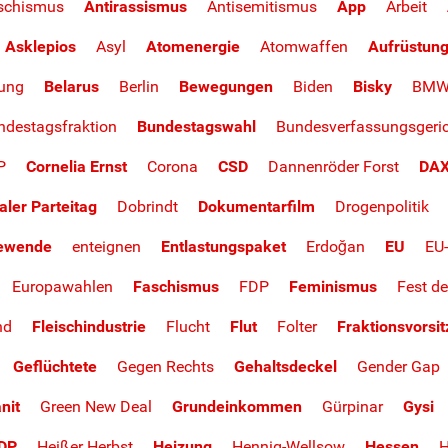
aschismus
Antirassismus
Antisemitismus
App
Arbeit
Asklepios
Asyl
Atomenergie
Atomwaffen
Aufrüstun
iung
Belarus
Berlin
Bewegungen
Biden
Bisky
BM
ndestagsfraktion
Bundestagswahl
Bundesverfassungsgeri
P
Cornelia Ernst
Corona
CSD
Dannenröder Forst
DA
taler Parteitag
Dobrindt
Dokumentarfilm
Drogenpolitik
iewende
enteignen
Entlastungspaket
Erdoğan
EU
EU-
Europawahlen
Faschismus
FDP
Feminismus
Fest de
nd
Fleischindustrie
Flucht
Flut
Folter
Fraktionsvorsi
Geflüchtete
Gegen Rechts
Gehaltsdeckel
Gender Gap
nit
Green New Deal
Grundeinkommen
Gürpinar
Gysi
DP
Heißer Herbst
Heizung
Hennig-Wellsow
Hessen
H