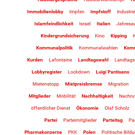
Immobilienlobby
Impfen
Impfstoff
Industrie
Islamfeindlichkeit
Israel
Italien
Jahresau
Kindergrundsicherung
Kino
Kipping
K
Kommunalpolitik
Kommunalwahlen
Kom
Kurden
Lafontaine
Landtagswahl
Landtags
Lobbyregister
Lockdown
Luigi Pantisano
Mietenstopp
Mietpreisbremse
Migration
Mitglieder
Mobilität
Nachhaltigkeit
Nachru
öffentlicher Dienst
Ökonomie
Olaf Scholz
Partei
Parteimitglieder
Parteitag
Pa
Pharmakonzerne
PKK
Polen
Politische Bild