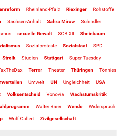
enreform
Rheinland-Pfalz
Riexinger
Rohstoffe
n
Sachsen-Anhalt
Sahra Mirow
Schindler
ismus
sexuelle Gewalt
SGB XII
Sheinbaum
zialismus
Sozialproteste
Sozialstaat
SPD
Streik
Studien
Stuttgart
Super Tuesday
TaxTheDax
Terror
Theater
Thüringen
Tönnies
mverteilen
Umwelt
UN
Ungleichheit
USA
t
Volksentscheid
Vonovia
Wachstumskritik
ahlprogramm
Walter Baier
Wende
Widerspruch
p
Wulf Gallert
Zivilgesellschaft