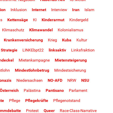
tion
Inklusion
Internet
Interview
Iran
Islam
us
Kettensäge
KI
Kinderarmut
Kindergeld
Klimaschutz
Klimawandel
Kolonialismus
Krankenversicherung
Krieg
Kuba
Kultur
 Strategie
LINKEbpt22
linksaktiv
Linksfraktion
ndeckel
Mietenkampagne
Mietensteigerung
tlohn
Mindestlohnbetrug
Mindestsicherung
onazis
Niedersachsen
NO-AFD
NRW
NSU
Österreich
Palästina
Pantisano
Parlament
te
Pflege
Pflegekräfte
Pflegenotstand
ammdebatte
Protest
Queer
Race-Class-Narrative