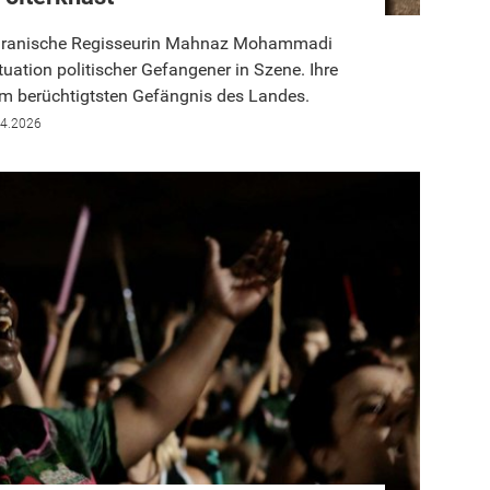
ie iranische Regisseurin Mahnaz Mohammadi
ation politischer Gefangener in Szene. Ihre
im berüchtigtsten Gefängnis des Landes.
04.2026