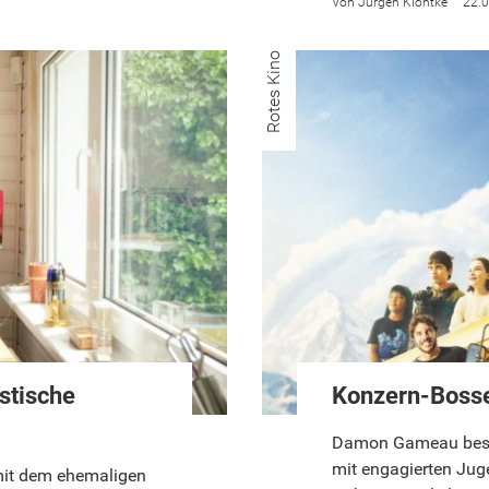
Jürgen Kiontke
22.
Rotes Kino
stische
Konzern-Bosse
Damon Gameau besuc
mit engagierten Juge
 mit dem ehemaligen