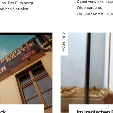
Dabei verwickeln si
ino. Der Film sorgt
Widersprüche.
und den Sozialen
Jürgen Kiontke
02.
Rotes Kino
uck
Im iranischen 