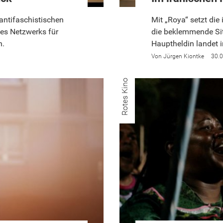
antifaschistischen
Mit „Roya“ setzt d
es Netzwerks für
die beklemmende Situ
n.
Hauptheldin landet 
Jürgen Kiontke
30.
Rotes Kino