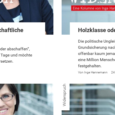
chaftliche
Holzklasse ode
Die politische Ungl
Grundsicherung nach 
eder abschaffen“,
offenbar kaum jeman
r Tage und möchte
eine Million Mensc
rsetzen.
festgehalten.
Inge Hannemann
24
Widerspruch