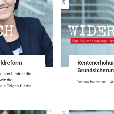
eldreform
Rentenerhöhun
Grundsicheru
ister Lindner die
wie die
Inge Hannemann
26
ale Folgen für die