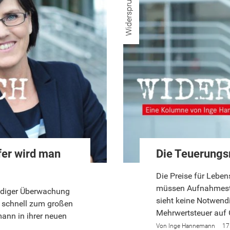
Widerspruch
fer wird man
Die Teuerungsr
Die Preise für Leben
müssen Aufnahmesto
ändiger Überwachung
sieht keine Notwendi
e schnell zum großen
Mehrwertsteuer auf
ann in ihrer neuen
Inge Hannemann
17