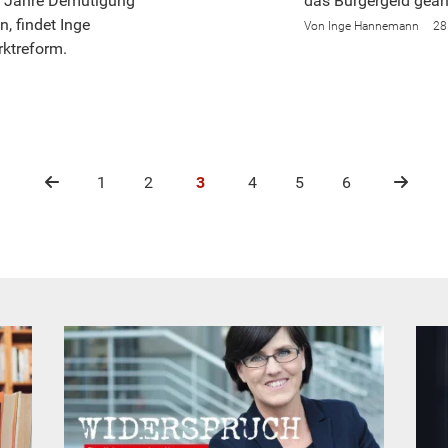
20 Jahre Demütigung
das Bürgergeld geän
, findet Inge
Inge Hannemann
28
rktreform.
1
2
3
4
5
6