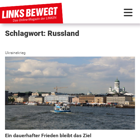
Schlagwort: Russland
PARTEI IN BEWEGUNG
Ukrainekrieg
PROGRAMMDEBATTE
KUNSTSTOFF
DISKUSSIONSSTOFF
INTERNATIONAL
Ein dauerhafter Frieden bleibt das Ziel