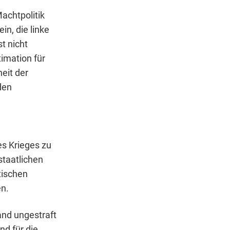
achtpolitik
n, die linke
t nicht
timation für
eit der
den
es Krieges zu
staatlichen
tischen
en.
and ungestraft
nd für die