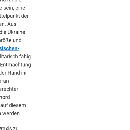
 sein, eine
ttelpunkt der
en. Aus
 die Ukraine
 Größe und
sischen-
itärisch fähig
ie Entmachtung
 der Hand ihr
aran
erechter
rmord
g auf diesem
en werden.
Praxis zu