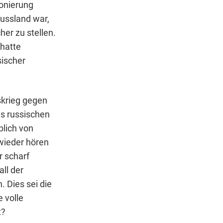
ionierung
Russland war,
er zu stellen.
 hatte
sischer
skrieg gegen
es russischen
blich von
wieder hören
r scharf
all der
 Dies sei die
 volle
t?