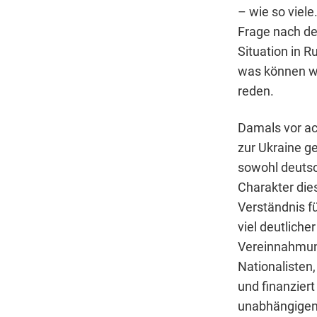
– wie so viel
Frage nach de
Situation in 
was können wi
reden.
Damals vor ac
zur Ukraine g
sowohl deutsc
Charakter dies
Verständnis f
viel deutliche
Vereinnahmung
Nationalisten,
und finanzier
unabhängigen S