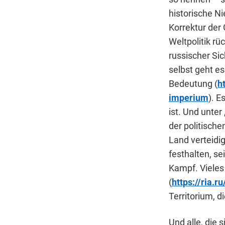
historische N
Korrektur der 
Weltpolitik r
russischer Sic
selbst geht es
Bedeutung (
h
imperium
). E
ist. Und unter
der politische
Land verteidi
festhalten, se
Kampf. Vieles
(
https://ria.
Territorium, d
Und alle, die 