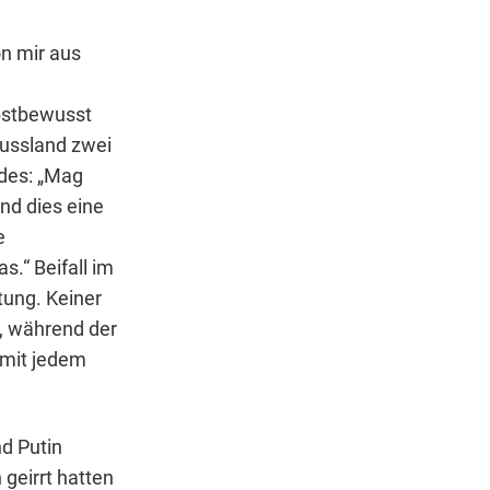
n mir aus
bstbewusst
Russland zwei
des: „Mag
and dies eine
e
s.“ Beifall im
tung. Keiner
, während der
 mit jedem
d Putin
geirrt hatten