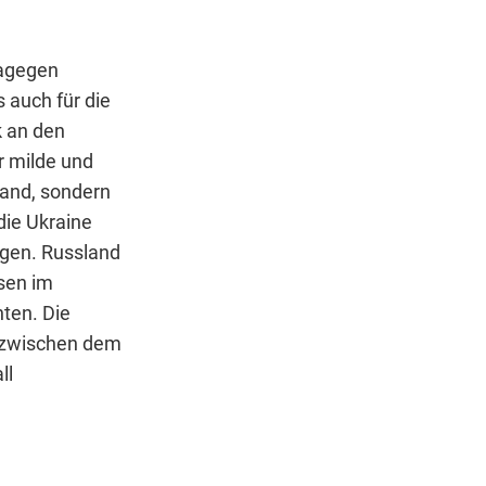
dagegen
 auch für die
k an den
r milde und
land, sondern
die Ukraine
agen. Russland
ssen im
ten. Die
t zwischen dem
ll