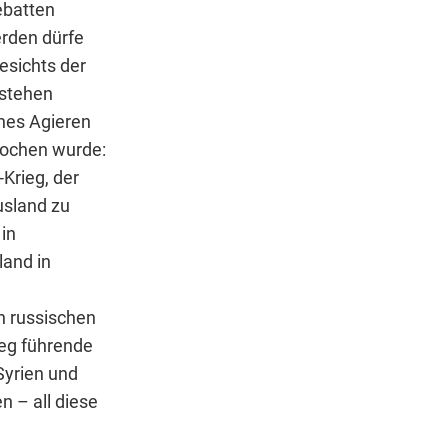
ebatten
erden dürfe
esichts der
rstehen
ches Agieren
rochen wurde:
Krieg, der
usland zu
in
land in
n russischen
ieg führende
Syrien und
n – all diese