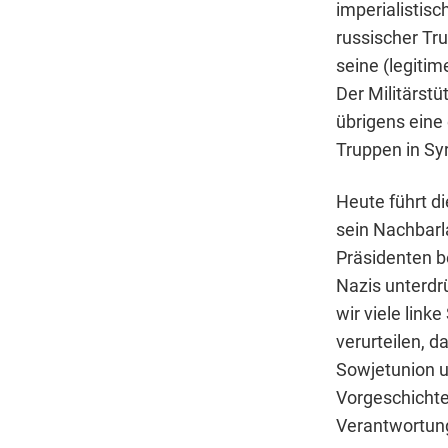
imperialistis
russischer Tru
seine (legiti
Der Militärstü
übrigens eine 
Truppen in Syr
Heute führt d
sein Nachbarl
Präsidenten b
Nazis unterdr
wir viele link
verurteilen, d
Sowjetunion u
Vorgeschichte 
Verantwortung