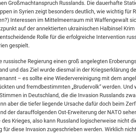
chen Großmachtanspruch Russlands. Die dauerhafte Stat
ppen in Syrien zeigt besonders deutlich, wie wichtig für 
men?) Interessen im Mittelmeerraum mit Waffengewalt sich
tzpunkt auf der annektierten ukrainischen Halbinsel Krim
entscheidende Rolle für die erfolgreiche Intervention rus
ien gespielt.
ie russische Regierung einen groß angelegten Eroberung
and und das Ziel wurde diesmal in der Kriegserklärung d
enannt – es sollte eine Wiedervereinigung mit dem ange
ückten und fremdbestimmten „Brudervolk“ werden. Und 
e Stimmen in Deutschland, die die Invasion Russlands zwa
ann aber die tiefer liegende Ursache dafür doch beim Zerf
nd der darauffolgenden Ost-Erweiterung der NATO sehen.
des Krieges, also kann Russland logischerweise nicht die
 für diese Invasion zugeschrieben werden. Wirklich nich