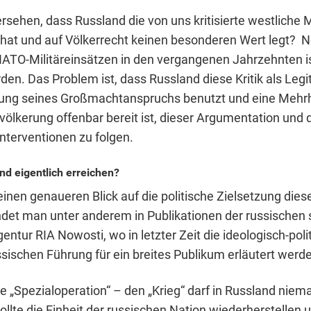
sehen, dass Russland die von uns kritisierte westliche M
t und auf Völkerrecht keinen besonderen Wert legt? Nei
 NATO-Militäreinsätzen in den vergangenen Jahrzehnten is
en. Das Problem ist, dass Russland diese Kritik als Legi
ung seines Großmachtanspruchs benutzt und eine Mehrh
völkerung offenbar bereit ist, dieser Argumentation und 
Interventionen zu folgen.
nd eigentlich erreichen?
 einen genaueren Blick auf die politische Zielsetzung dies
indet man unter anderem in Publikationen der russischen 
ntur RIA Nowosti, wo in letzter Zeit die ideologisch-poli
ssischen Führung für ein breites Publikum erläutert werd
he „Spezialoperation“ – den „Krieg“ darf in Russland niem
llte die Einheit der russischen Nation wiederherstellen u