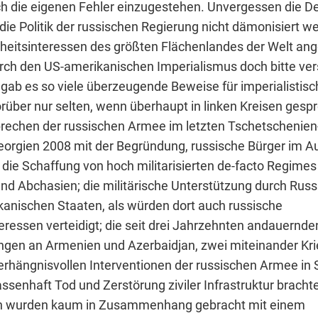
ich die eigenen Fehler einzugestehen. Unvergessen die D
die Politik der russischen Regierung nicht dämonisiert w
rheitsinteressen des größten Flächenlandes der Welt ang
ch den US-amerikanischen Imperialismus doch bitte ve
gab es so viele überzeugende Beweise für imperialistis
rüber nur selten, wenn überhaupt in linken Kreisen gesp
brechen der russischen Armee im letzten Tschetschenien-
Georgien 2008 mit der Begründung, russische Bürger im A
die Schaffung von hoch militarisierten de-facto Regimes 
nd Abchasien; die militärische Unterstützung durch Russ
kanischen Staaten, als würden dort auch russische
eressen verteidigt; die seit drei Jahrzehnten andauernde
ngen an Armenien und Azerbaidjan, zwei miteinander Kr
verhängnisvollen Interventionen der russischen Armee in 
ssenhaft Tod und Zerstörung ziviler Infrastruktur brachte
en wurden kaum in Zusammenhang gebracht mit einem