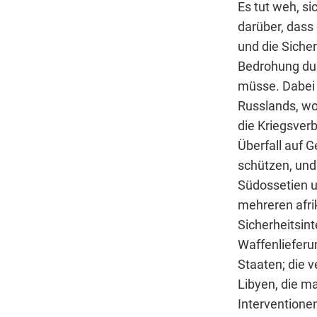
Es tut weh, s
darüber, dass 
und die Siche
Bedrohung dur
müsse. Dabei 
Russlands, wo
die Kriegsver
Überfall auf 
schützen, und 
Südossetien u
mehreren afri
Sicherheitsint
Waffenlieferu
Staaten; die 
Libyen, die ma
Intervention