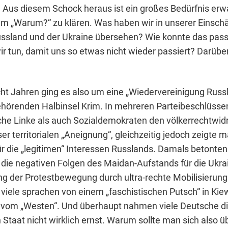
e. Aus diesem Schock heraus ist ein großes Bedürfnis erw
m „Warum?“ zu klären. Was haben wir in unserer Einsch
Russland und der Ukraine übersehen? Wie konnte das pas
r tun, damit uns so etwas nicht wieder passiert? Darüb
ht Jahren ging es also um eine „Wiedervereinigung Russl
ehörenden Halbinsel Krim. In mehreren Parteibeschlüssen
he Linke als auch Sozialdemokraten den völkerrechtwid
er territorialen „Aneignung“, gleichzeitig jedoch zeigte m
ür die „legitimen“ Interessen Russlands. Damals betonte
r die negativen Folgen des Maidan-Aufstands für die Ukrai
 der Protestbewegung durch ultra-rechte Mobilisierung 
 viele sprachen von einem „faschistischen Putsch“ in Kiew
t vom „Westen“. Und überhaupt nahmen viele Deutsche di
taat nicht wirklich ernst. Warum sollte man sich also üb