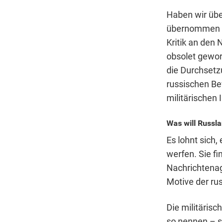
Haben wir über
übernommen ha
Kritik an den
obsolet geword
die Durchsetz
russischen Be
militärischen 
Was will Russla
Es lohnt sich,
werfen. Sie f
Nachrichtenage
Motive der ru
Die militärisc
so nennen – so