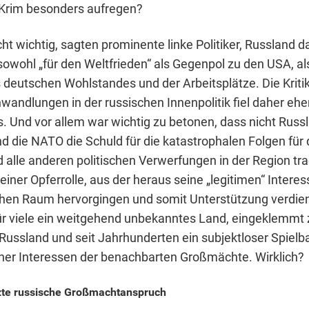
 Krim besonders aufregen?
cht wichtig, sagten prominente linke Politiker, Russland 
owohl „für den Weltfrieden“ als Gegenpol zu den USA, als
 deutschen Wohlstandes und der Arbeitsplätze. Die Kriti
wandlungen in der russischen Innenpolitik fiel daher ehe
s. Und vor allem war wichtig zu betonen, dass nicht Russ
d die NATO die Schuld für die katastrophalen Folgen für 
 alle anderen politischen Verwerfungen in der Region tr
 einer Opferrolle, aus der heraus seine „legitimen“ Intere
hen Raum hervorgingen und somit Unterstützung verdien
ür viele ein weitgehend unbekanntes Land, eingeklemm
Russland und seit Jahrhunderten ein subjektloser Spielba
her Interessen der benachbarten Großmächte. Wirklich?
zte russische Großmachtanspruch