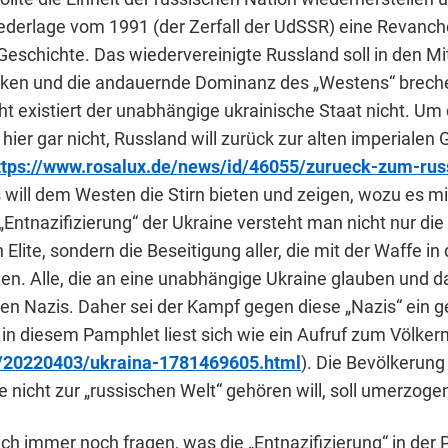
iederlage vom 1991 (der Zerfall der UdSSR) eine Revanche
Geschichte. Das wiedervereinigte Russland soll in den Mi
ücken und die andauernde Dominanz des „Westens“ brech
ht existiert der unabhängige ukrainische Staat nicht. Um
 hier gar nicht, Russland will zurück zur alten imperialen
ttps://www.rosalux.de/news/id/46055/zurueck-zum-rus
s will dem Westen die Stirn bieten und zeigen, wozu es mil
 „Entnazifizierung“ der Ukraine versteht man nicht nur d
n Elite, sondern die Beseitigung aller, die mit der Waffe in
gen. Alle, die an eine unabhängige Ukraine glauben und d
ien Nazis. Daher sei der Kampf gegen diese „Nazis“ ein g
 in diesem Pamphlet liest sich wie ein Aufruf zum Völke
ru/20220403/ukraina-1781469605.html
). Die Bevölkerun
ie nicht zur „russischen Welt“ gehören will, soll umerzog
sich immer noch fragen, was die „Entnazifizierung“ in der 