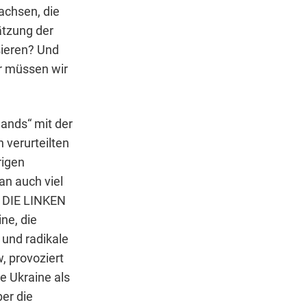
achsen, die
ätzung der
sieren? Und
er müssen wir
ands“ mit der
 verurteilten
rigen
an auch viel
n DIE LINKEN
ne, die
und radikale
, provoziert
e Ukraine als
er die