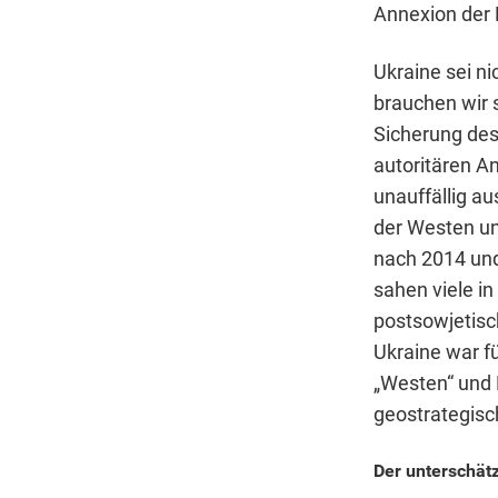
Annexion der
Ukraine sei ni
brauchen wir s
Sicherung des
autoritären An
unauffällig au
der Westen un
nach 2014 und
sahen viele in
postsowjetisc
Ukraine war f
„Westen“ und 
geostrategisc
Der unterschät