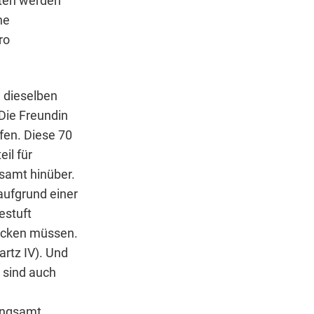
ten werden
ne
ro
 dieselben
Die Freundin
fen. Diese 70
il für
samt hinüber.
aufgrund einer
estuft
tocken müssen.
artz IV). Und
 sind auch
ungsamt