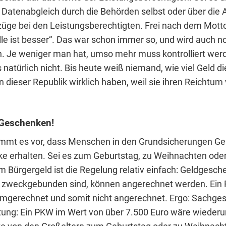
Datenabgleich durch die Behörden selbst oder über die
üge bei den Leistungsberechtigten. Frei nach dem Motto
olle ist besser“. Das war schon immer so, und wird auch n
n. Je weniger man hat, umso mehr muss kontrolliert wer
s natürlich nicht. Bis heute weiß niemand, wie viel Geld di
dieser Republik wirklich haben, weil sie ihren Reichtum
Geschenke
n!
mt es vor, dass Menschen in den Grundsicherungen Ge
 erhalten. Sei es zum Geburtstag, zu Weihnachten oder
m Bürgergeld ist die Regelung relativ einfach: Geldgesch
ht zweckgebunden sind, können angerechnet werden. Ein 
 umgerechnet und somit nicht angerechnet. Ergo: Sachge
htung: Ein PKW im Wert von über 7.500 Euro wäre wiederu