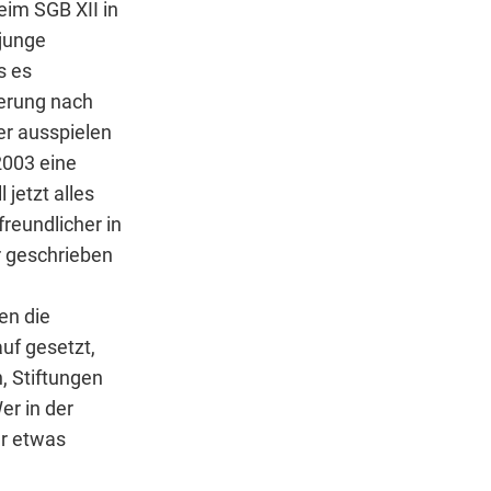
im SGB XII in
 junge
s es
herung nach
er ausspielen
2003 eine
jetzt alles
reundlicher in
 geschrieben
en die
uf gesetzt,
, Stiftungen
er in der
er etwas