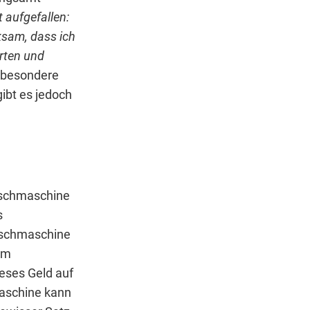
 aufgefallen:
ksam, dass ich
erten und
 „besondere
ibt es jedoch
aschmaschine
s
Waschmaschine
im
ieses Geld auf
aschine kann