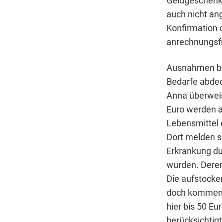
Geldgeschenk
auch nicht an
Konfirmation o
anrechnungsfr
Ausnahmen bes
Bedarfe abdec
Anna überweis
Euro werden a
Lebensmittel 
Dort melden s
Erkrankung du
wurden. Deren
Die aufstocke
doch kommen w
hier bis 50 E
berücksichtig