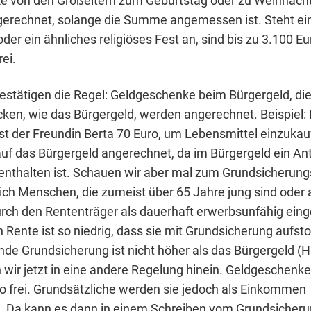
e von den Großeltern zum Geburtstag oder zu Weihnach
gerechnet, solange die Summe angemessen ist. Steht ei
der ein ähnliches religiöses Fest an, sind bis zu 3.100 Eu
ei.
tätigen die Regel: Geldgeschenke beim Bürgergeld, die
ken, wie das Bürgergeld, werden angerechnet. Beispiel: 
t der Freundin Berta 70 Euro, um Lebensmittel einzukau
uf das Bürgergeld angerechnet, da im Bürgergeld ein Ante
enthalten ist. Schauen wir aber mal zum Grundsicherung
ich Menschen, die zumeist über 65 Jahre jung sind oder 
rch den Rententräger als dauerhaft erwerbsunfähig eing
 Rente ist so niedrig, dass sie mit Grundsicherung aufs
nde Grundsicherung ist nicht höher als das Bürgergeld (H
ir jetzt in eine andere Regelung hinein. Geldgeschenke
uro frei. Grundsätzliche werden sie jedoch als Einkommen
t. Da kann es dann in einem Schreiben vom Grundsicher