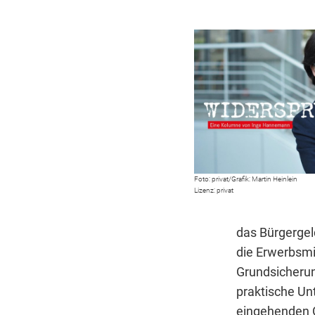
privat/Grafik: Martin Heinlein
privat
das Bürgergel
die Erwerbsmi
Grundsicherun
praktische Un
eingehenden G