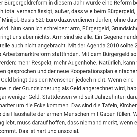
 Bürgergeldreform in diesem Jahr wurde eine Reform be
h total vernachlässigt, außer, dass wie beim Bürgergeld,
Minijob-Basis 520 Euro dazuverdienen dürfen, ohne das
ird. Nun kann ich schreiben: arm, Bürgergeld, Grundsic
ringt uns aber nichts. Arm sind sie alle. Ein Gegeneinand
Stelle auch nicht angebracht. Mit der Agenda 2010 sollte 
Arbeitsmarktreform stattfinden. Mit dem Bürgergeld soll 
erden: mehr Respekt, mehr Augenhöhe. Natürlich, kann f
n gesprochen und der neue Kooperationsplan einfacher
Geld bringt das den Menschen jedoch nicht. Wenn eine
 in der Grundsicherung als Geld angerechnet wird, hab
r weniger Geld. Stattdessen wird seit Jahrzehnten dara
ariter um die Ecke kommen. Das sind die Tafeln, Kirchen
die die Haushalte der armen Menschen mit Gaben füllen. W
g lebt, muss darauf hoffen, dass niemand merkt, wenn 
ommt. Das ist hart und unsozial.