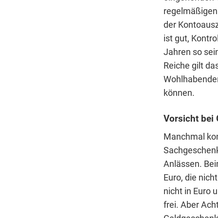
regelmäßigen 
der Kontoausz
ist gut, Kontr
Jahren so sei
Reiche gilt da
Wohlhabenden 
können.
Vorsicht bei
Manchmal kom
Sachgeschenke
Anlässen. Bei
Euro, die nic
nicht in Euro
frei. Aber Ac