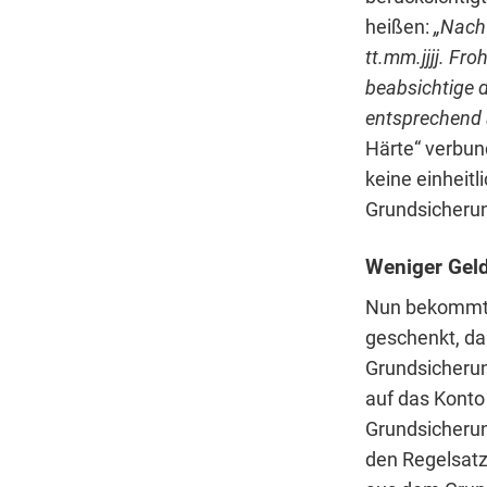
heißen:
„Nach 
tt.mm.jjjj. Fr
beabsichtige d
entsprechend
Härte“ verbun
keine einheitl
Grundsicheru
Weniger Gel
Nun bekommt 
geschenkt, da 
Grundsicherun
auf das Konto
Grundsicherun
den Regelsat