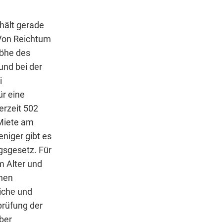
hält gerade
Von Reichtum
Höhe des
und bei der
i
r eine
erzeit 502
Miete am
niger gibt es
gsgesetz. Für
m Alter und
chen
iche und
prüfung der
über