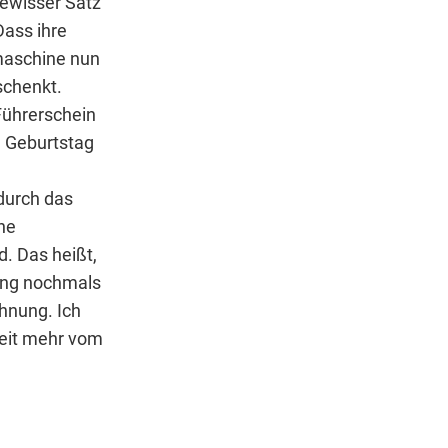
gewisser Satz
Dass ihre
maschine nun
schenkt.
Führerschein
m Geburtstag
 durch das
ne
d. Das heißt,
rung nochmals
hnung. Ich
keit mehr vom