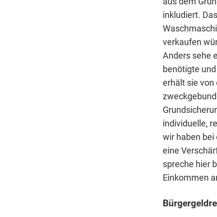
aus dem Grund
inkludiert. Da
Waschmaschine
verkaufen wür
Anders sehe e
benötigte und 
erhält sie von
zweckgebunden
Grundsicherung
individuelle, 
wir haben bei
eine Verschä
spreche hier 
Einkommen ang
Bürgergeldre