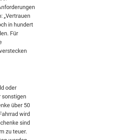
 Anforderungen
: „Vertrauen
och in hundert
den. Für
e
 verstecken
ld oder
 sonstigen
enke über 50
Fahrrad wird
schenke sind
m zu teuer.