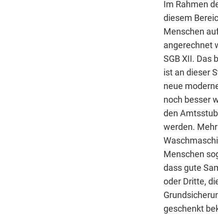
Im Rahmen der
diesem Bereic
Menschen auf 
angerechnet w
SGB XII. Das b
ist an dieser 
neue moderne 
noch besser w
den Amtsstube
werden. Mehr 
Waschmaschine
Menschen soga
dass gute Sam
oder Dritte, 
Grundsicherun
geschenkt bek