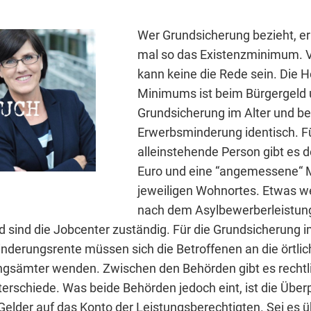
Wer Grundsicherung bezieht, er
mal so das Existenzminimum. 
kann keine die Rede sein. Die 
Minimums ist beim Bürgergeld 
Grundsicherung im Alter und be
Erwerbsminderung identisch. Fü
alleinstehende Person gibt es d
Euro und eine “angemessene“ 
jeweiligen Wohnortes. Etwas we
nach dem Asylbewerberleistun
d sind die Jobcenter zuständig. Für die Grundsicherung i
nderungsrente müssen sich die Betroffenen an die örtli
gsämter wenden. Zwischen den Behörden gibt es rechtl
terschiede. Was beide Behörden jedoch eint, ist die Über
elder auf das Konto der Leistungsberechtigten. Sei es 