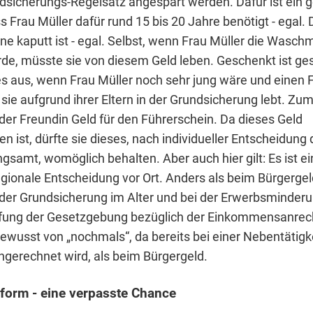
sicherungs-Regelsatz angespart werden. Dafür ist ein 
ss Frau Müller dafür rund 15 bis 20 Jahre benötigt - egal. 
 kaputt ist - egal. Selbst, wenn Frau Müller die Wasch
de, müsste sie von diesem Geld leben. Geschenkt ist ge
s aus, wenn Frau Müller noch sehr jung wäre und einen 
sie aufgrund ihrer Eltern in der Grundsicherung lebt. Zu
 der Freundin Geld für den Führerschein. Da dieses Geld
 ist, dürfte sie dieses, nach individueller Entscheidung
samt, womöglich behalten. Aber auch hier gilt: Es ist ei
regionale Entscheidung vor Ort. Anders als beim Bürgergel
 der Grundsicherung im Alter und bei der Erwerbsminde
rfung der Gesetzgebung bezüglich der Einkommensanrec
bewusst von „nochmals“, da bereits bei einer Nebentätig
erechnet wird, als beim Bürgergeld.
form - eine verpasste Chance