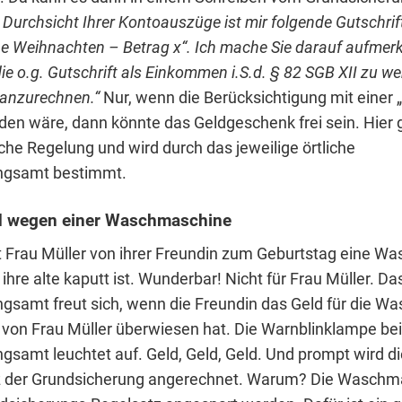
Durchsicht Ihrer Kontoauszüge ist mir folgende Gutschrift
ohe Weihnachten – Betrag x“. Ich mache Sie darauf aufmer
ie o.g. Gutschrift als Einkommen i.S.d. § 82 SGB XII zu w
 anzurechnen.“
Nur, wenn die Berücksichtigung mit einer
den wäre, dann könnte das Geldgeschenk frei sein. Hier g
iche Regelung und wird durch das jeweilige örtliche
ngsamt bestimmt.
d wegen einer Waschmaschine
Frau Müller von ihrer Freundin zum Geburtstag eine W
ihre alte kaputt ist. Wunderbar! Nicht für Frau Müller. Da
gsamt freut sich, wenn die Freundin das Geld für die 
 von Frau Müller überwiesen hat. Die Warnblinklampe be
gsamt leuchtet auf. Geld, Geld, Geld. Und prompt wird d
z der Grundsicherung angerechnet. Warum? Die Waschm