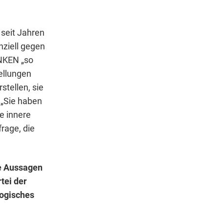
 seit Jahren
nziell gegen
INKEN „so
ellungen
rstellen, sie
 „Sie haben
e innere
frage, die
le Aussagen
rtei der
logisches