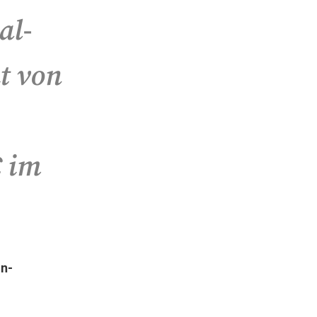
al-
t von
€ im
in-