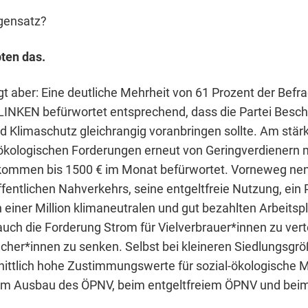
egensatz?
ten das.
gt aber: Eine deutliche Mehrheit von 61 Prozent der Befr
 LINKEN befürwortet entsprechend, dass die Partei Besch
nd Klimaschutz gleichrangig voranbringen sollte. Am stä
-ökologischen Forderungen erneut von Geringverdienern 
kommen bis 1500 € im Monat befürwortet. Vorneweg ne
fentlichen Nahverkehrs, seine entgeltfreie Nutzung, ei
einer Million klimaneutralen und gut bezahlten Arbeitspl
auch die Forderung Strom für Vielverbrauer*innen zu vert
cher*innen zu senken. Selbst bei kleineren Siedlungsgr
ittlich hohe Zustimmungswerte für sozial-ökologische
im Ausbau des ÖPNV, beim entgeltfreiem ÖPNV und bei