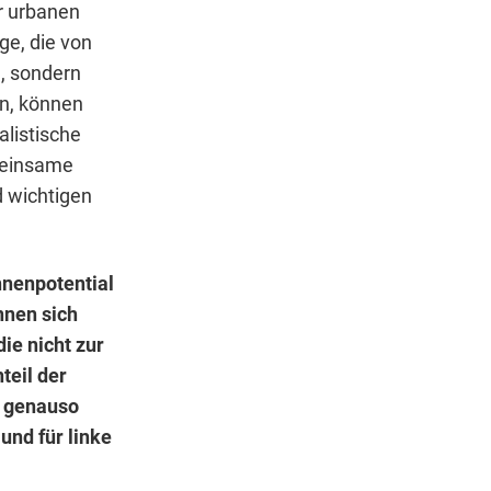
er urbanen
ge, die von
h, sondern
n, können
alistische
meinsame
d wichtigen
nnenpotential
nnen sich
ie nicht zur
teil der
s genauso
und für linke