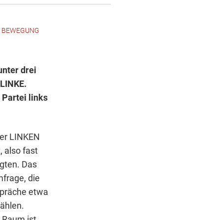
IN BEWEGUNG
nter drei
 LINKE.
 Partei links
der LINKEN
 also fast
gten. Das
frage, die
spräche etwa
wählen.
r Raum ist