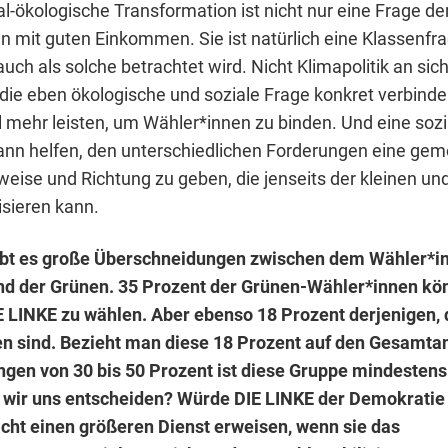
al-ökologische Transformation ist nicht nur eine Frage d
n mit guten Einkommen. Sie ist natürlich eine Klassenfra
ch als solche betrachtet wird. Nicht Klimapolitik an sic
e eben ökologische und soziale Frage konkret verbinde
l mehr leisten, um Wähler*innen zu binden. Und eine sozi
ann helfen, den unterschiedlichen Forderungen eine ge
ise und Richtung zu geben, die jenseits der kleinen un
isieren kann.
gibt es große Überschneidungen zwischen dem Wähler*i
nd der Grünen. 35 Prozent der Grünen-Wähler*innen kö
IE LINKE zu wählen. Aber ebenso 18 Prozent derjenigen, d
 sind. Bezieht man diese 18 Prozent auf den Gesamtan
gen von 30 bis 50 Prozent ist diese Gruppe mindesten
wir uns entscheiden? Würde DIE LINKE der Demokratie 
cht einen größeren Dienst erweisen, wenn sie das