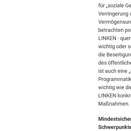
für „soziale 
Verringerung
Vermögensung
betrachten po
LINKEN - quer 
wichtig oder s
die Beseitigu
des öffentlic
ist auch eine 
Programmatik d
wichtig wie di
LINKEN konkr
Maßnahmen.
Mindestsicher
Schwerpunkte