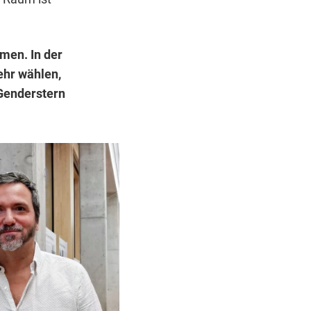
men. In der
ehr wählen,
 Genderstern