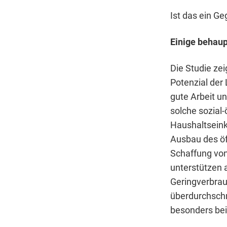
Ist das ein G
Einige behaup
Die Studie zei
Potenzial der
gute Arbeit u
solche sozial
Haushaltsein
Ausbau des öf
Schaffung von 
unterstützen 
Geringverbrau
überdurchschn
besonders be