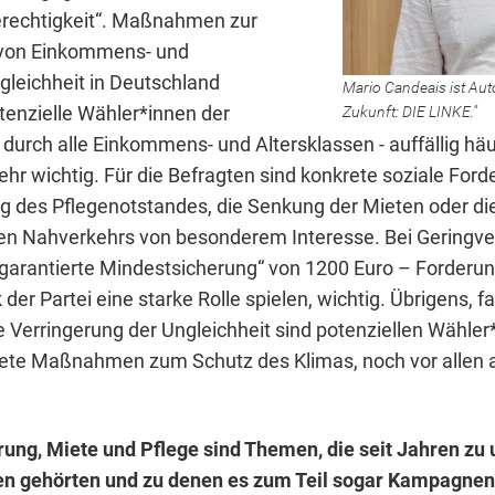
Gerechtigkeit“. Maßnahmen zur
 von Einkommens- und
leichheit in Deutschland
Mario Candeais ist Auto
tenzielle Wähler*innen der
Zukunft: DIE LINKE."
durch alle Einkommens- und Altersklassen - auffällig häu
ehr wichtig. Für die Befragten sind konkrete soziale For
ng des Pflegenotstandes, die Senkung der Mieten oder di
hen Nahverkehrs von besonderem Interesse. Bei Geringve
„garantierte Mindestsicherung“ von 1200 Euro – Forderung
er Partei eine starke Rolle spielen, wichtig. Übrigens, f
e Verringerung der Ungleichheit sind potenziellen Wähler
ete Maßnahmen zum Schutz des Klimas, noch vor allen 
ung, Miete und Pflege sind Themen, die seit Jahren zu
n gehörten und zu denen es zum Teil sogar Kampagne