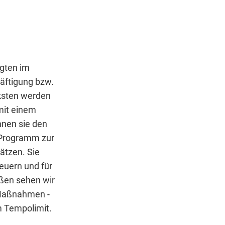
agten im
äftigung bzw.
rksten werden
mit einem
nnen sie den
n Programm zur
ätzen. Sie
euern und für
ößen sehen wir
 Maßnahmen -
m Tempolimit.