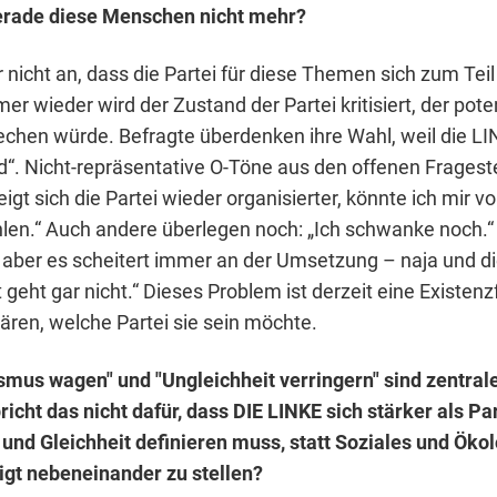
erade diese Menschen nicht mehr?
nicht an, dass die Partei für diese Themen sich zum Teil
er wieder wird der Zustand der Partei kritisiert, der pote
echen würde. Befragte überdenken ihre Wahl, weil die L
nd“. Nicht-repräsentative O-Töne aus den offenen Fragest
eigt sich die Partei wieder organisierter, könnte ich mir vo
len.“ Auch andere überlegen noch: „Ich schwanke noch.“
 aber es scheitert immer an der Umsetzung – naja und di
t geht gar nicht.“ Dieses Problem ist derzeit eine Existenz
ären, welche Partei sie sein möchte.
smus wagen" und "Ungleichheit verringern" sind zentra
richt das nicht dafür, dass DIE LINKE sich stärker als Pa
 und Gleichheit definieren muss, statt Soziales und Öko
igt nebeneinander zu stellen?