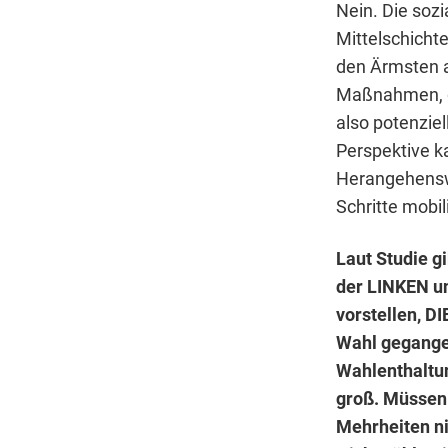
Nein. Die sozi
Mittelschichte
den Ärmsten au
Maßnahmen, di
also potenziel
Perspektive k
Herangehenswe
Schritte mobil
Laut Studie 
der LINKEN u
vorstellen, D
Wahl gegangen
Wahlenthaltun
groß. Müssen 
Mehrheiten ni