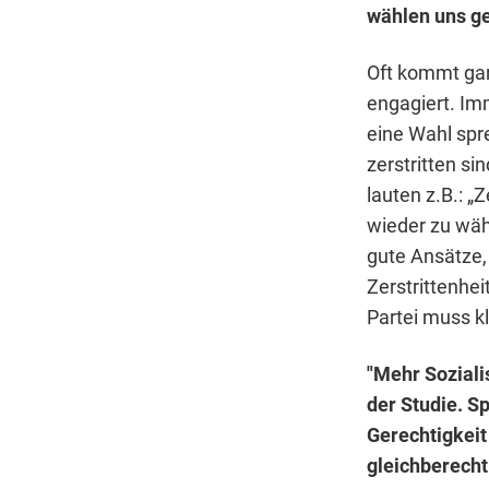
wählen uns g
Oft kommt gar 
engagiert. Imm
eine Wahl spr
zerstritten si
lauten z.B.: „Z
wieder zu wäh
gute Ansätze,
Zerstrittenhei
Partei muss kl
"Mehr Soziali
der Studie. Sp
Gerechtigkeit
gleichberecht