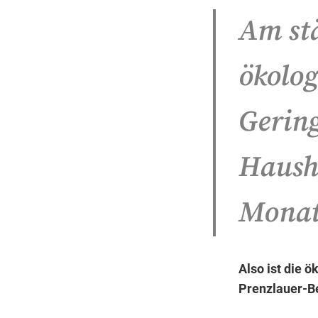
Am stä
ökolog
Gerin
Haush
Monat
Also ist die ö
Prenzlauer-B