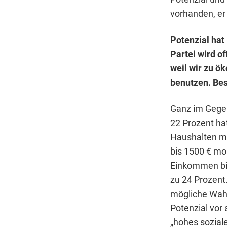
vorhanden, er
Potenzial hat
Partei wird o
weil wir zu ö
benutzen. Bes
Ganz im Gegent
22 Prozent hat
Haushalten m
bis 1500 € mo
Einkommen bis
zu 24 Prozent
mögliche Wahl
Potenzial vor 
„hohes sozial