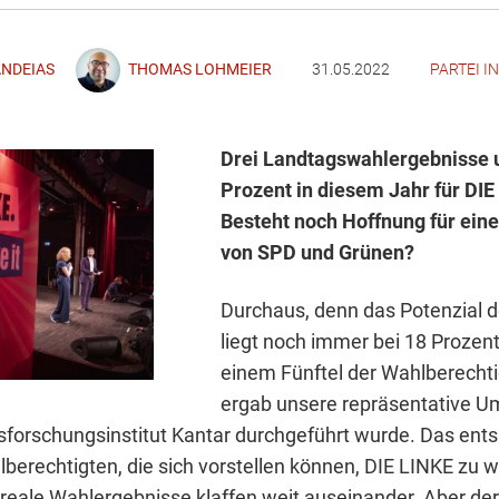
ANDEIAS
THOMAS LOHMEIER
31.05.2022
PARTEI 
Drei Landtagswahlergebnisse u
Prozent in diesem Jahr für DIE
Besteht noch Hoffnung für eine
von SPD und Grünen?
Durchaus, denn das Potenzial 
liegt noch immer bei 18 Prozent,
einem Fünftel der Wahlberechti
ergab unsere repräsentative Um
orschungsinstitut Kantar durchgeführt wurde. Das ent
lberechtigten, die sich vorstellen können, DIE LINKE zu 
 reale Wahlergebnisse klaffen weit auseinander. Aber de