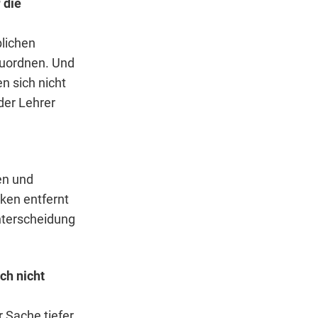
 die
blichen
zuordnen. Und
n sich nicht
der Lehrer
en und
iken entfernt
terscheidung
ch nicht
 Sache tiefer