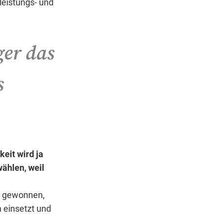
leistungs- und
ger das
s
eit wird ja
wählen, weil
ck gewonnen,
 einsetzt und