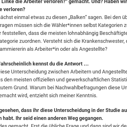
ie Linke die Arbeiter verloren?“ gemacht. Und? Haben wir
e verloren?
ächst einmal etwas zu diesen „Balken“ sagen. Bei den ü
agen müssen sich die Wähler*innen selbst Kategorien 
 feststellen, dass die meisten lohnabhängig Beschäftigte
ategorie zuordnen. Versteht sich die Krankenschwester, 
ammiererin als Arbeiter*in oder als Angestellte?
ahrscheinlich kennst du die Antwort …
 Diese Unterscheidung zwischen Arbeitern und Angestellt
s den meisten offiziellen und gewerkschaftlichen Statist
gutem Grund. Warum bei Nachwahlbefragungen diese Un
macht wird, entzieht sich meiner Kenntnis.
gesehen, dass ihr diese Unterscheidung in der Studie au
habt. Ihr seid einen anderen Weg gegangen.
des gemacht. Erst die übliche Frage und dann sind wir der