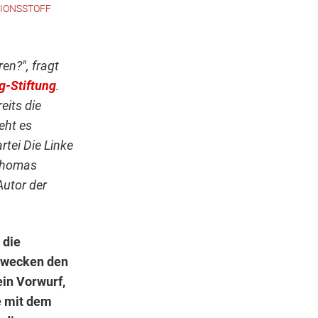
SIONSSTOFF
ren?", fragt
g-Stiftung
.
reits die
ieht es
rtei Die Linke
 Thomas
utor der
 die
rwecken den
ein Vorwurf,
e mit dem