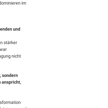
 dominieren im
enenden und
n stärker
zwar
ragung nicht
, sondern
 anspricht,
sformation