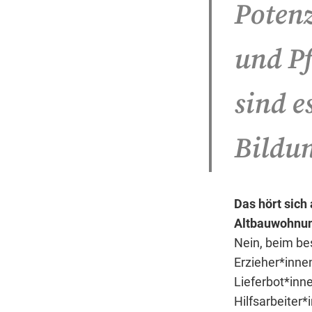
Potenz
und Pf
sind e
Bildu
Das hört sich
Altbauwohnung
Nein, beim bes
Erzieher*innen
Lieferbot*inn
Hilfsarbeiter*