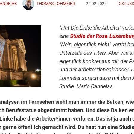
ANDEIAS
THOMAS LOHMEIER
26.02.2024
DISKUS
"Hat Die Linke 'die Arbeiter' verlo
eine
Studie der Rosa-Luxembur
"Nein, eigentlich nicht" verrät be
Unterzeile des Titels. Aber wie s
eigentlich konkret aus mit der Pa
und der Arbeiter*innenklasse?
Lohmeier sprach dazu mit dem A
Studie, Mario Candeias.
nalysen im Fernsehen sieht man immer die Balken, wie
h Berufsstatus abgestimmt haben. Und diese Balken e
Linke habe die Arbeiter*innen verloren. Das ist ja auch 
n gerne öffentlich gemacht wird. Du hast nun eine Studi