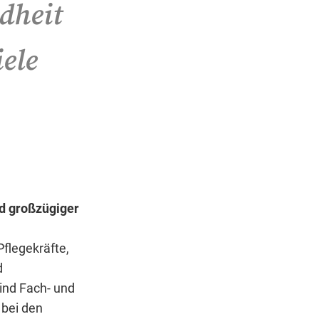
dheit
iele
nd großzügiger
Pflegekräfte,
d
ind Fach- und
 bei den