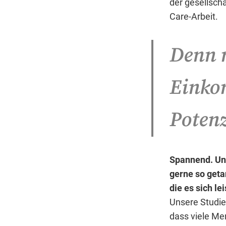
der gesellscha
Care-Arbeit.
Denn n
Einko
Potenz
Spannend. Und
gerne so geta
die es sich l
Unsere Studie
dass viele Me