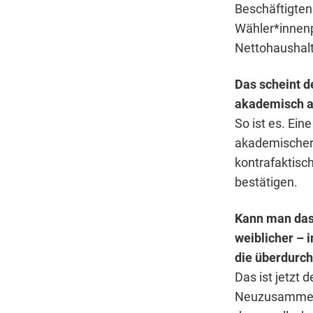
Beschäftigten
Wähler*innenpo
Nettohausha
Das scheint d
akademisch au
So ist es. Ei
akademischer, 
kontrafaktisch
bestätigen.
Kann man das 
weiblicher – 
die überdurch
Das ist jetzt 
Neuzusammens