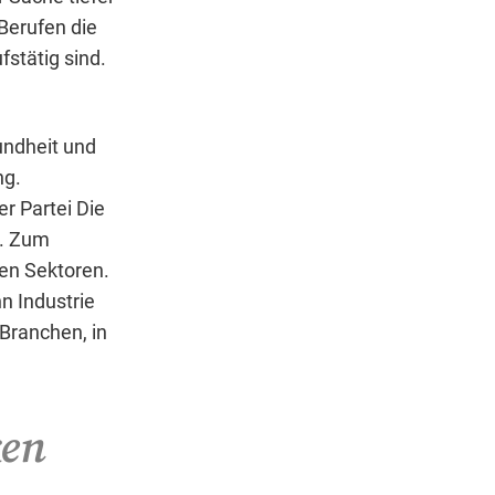
Berufen die
fstätig sind.
undheit und
ng.
r Partei Die
l. Zum
den Sektoren.
nn Industrie
Branchen, in
ken