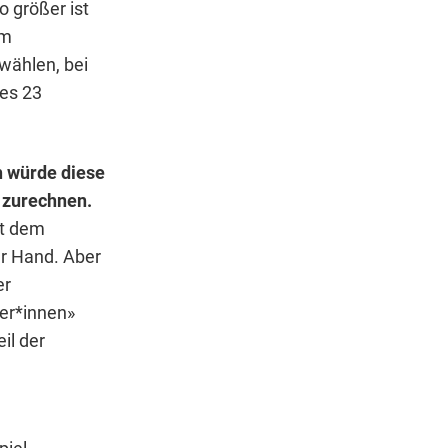
o größer ist
em
wählen, bei
es 23
h würde diese
 zurechnen.
it dem
r Hand. Aber
er
ter*innen»
il der