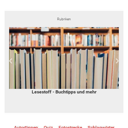
Rubriken
Widerspruch - von Inge Hannemann
Autor*innen
Quiz
Fotostrecke
Schlagwörter