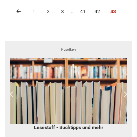
1
2
3
...
41
42
43
Rubriken
Lesestoff - Buchtipps und mehr