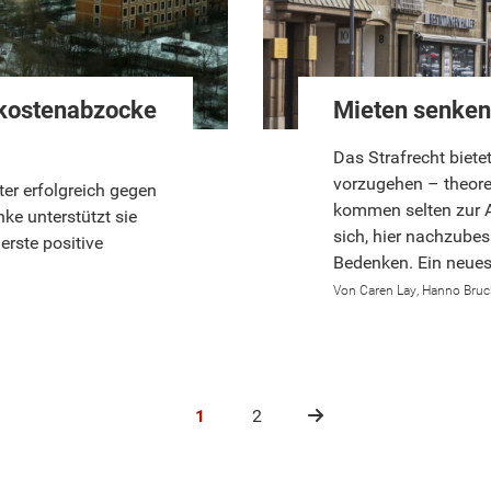
zkostenabzocke
Mieten senken
Das Strafrecht biet
vorzugehen – theore
er erfolgreich gegen
kommen selten zur 
e unterstützt sie
sich, hier nachzubes
 erste positive
Bedenken. Ein neues
Caren Lay
Hanno Bru
1
2