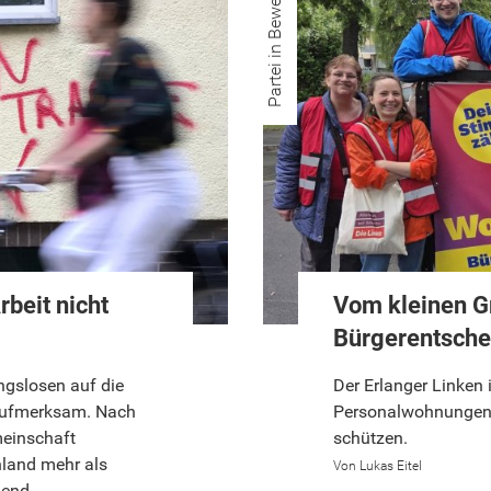
Partei in Bewegung
beit nicht
Vom kleinen G
Bürgerentsche
gslosen auf die
Der Erlanger Linken i
aufmerksam. Nach
Personalwohnungen 
meinschaft
schützen.
land mehr als
Lukas Eitel
gend.