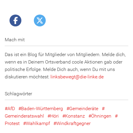
Mach mit
Das ist ein Blog für Mitglieder von Mitgliedern. Melde dich,
wenn es in Deinem Ortsverband coole Aktionen gab oder
politische Erfolge. Melde Dich auch, wenn Du mit uns
diskutieren möchtest:
linksbewegt
@
d
ie
-l
inke
.
d
e
Schlagwörter
AfD
Baden-Württemberg
Gemeinderäte
Gemeinderatswahl
Höri
Konstanz
Öhningen
Protest
Wahlkampf
Windkraftgegner