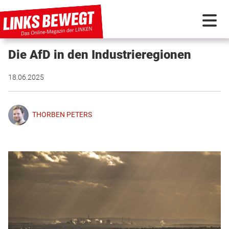
Die AfD in den Industrieregionen
PARTEI IN BEWEGUNG
18.06.2025
PROGRAMMDEBATTE
THORBEN PETERS
KUNSTSTOFF
DISKUSSIONSSTOFF
INTERNATIONAL