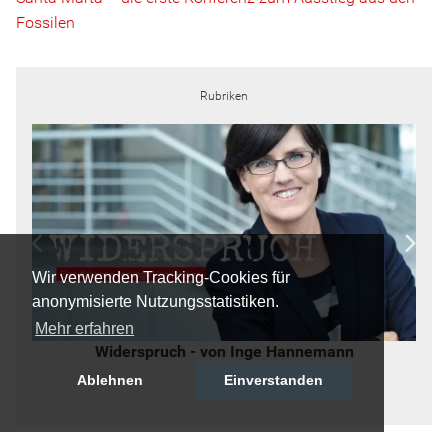
Fossilen
Rubriken
Wir verwenden Tracking-Cookies für
anonymisierte Nutzungsstatistiken.
Mehr erfahren
Widerspruch - von Inge Hannemann
Ablehnen
Einverstanden