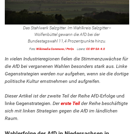
Das Stahlwerk Salzgitter. Im Wahlkreis Salzgitter–
Wolfenbüttel gewann die AfD bei der
Bundestagswahl 11,4 Prozentpunkte hinzu.
Wikimedia Commons / PtrQs
CC-BY-SA-4.0
In vielen Industrieregionen fielen die Stimmenzuwächse für
die AfD bei verganenen Wahlen besonders stark aus. Linke
Gegenstrategien werden nur aufgehen, wenn sie die dortige
politische Kultur ernstnehmen und aufgreifen.
Dieser Artikel ist der zweite Teil der Reihe
AfD-Erfolge und
linke Gegenstrategien.
Der
erste Teil
der Reihe beschäftigte
sich mit linken Strategien gegen die AfD im ländlichen
Raum.
Wahlerfolge der AfD in Niedersachsen in