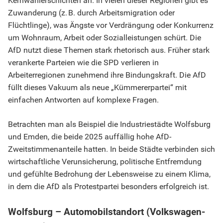
Kernwählerschichten an. In vielen dieser Regionen gibt es
Zuwanderung (z. B. durch Arbeitsmigration oder
Flüchtlinge), was Ängste vor Verdrängung oder Konkurrenz
um Wohnraum, Arbeit oder Sozialleistungen schürt. Die
AfD nutzt diese Themen stark rhetorisch aus. Früher stark
verankerte Parteien wie die SPD verlieren in
Arbeiterregionen zunehmend ihre Bindungskraft. Die AfD
füllt dieses Vakuum als neue „Kümmererpartei“ mit
einfachen Antworten auf komplexe Fragen.
Betrachten man als Beispiel die Industriestädte Wolfsburg
und Emden, die beide 2025 auffällig hohe AfD-
Zweitstimmenanteile hatten. In beide Städte verbinden sich
wirtschaftliche Verunsicherung, politische Entfremdung
und gefühlte Bedrohung der Lebensweise zu einem Klima,
in dem die AfD als Protestpartei besonders erfolgreich ist.
Wolfsburg – Automobilstandort (Volkswagen-