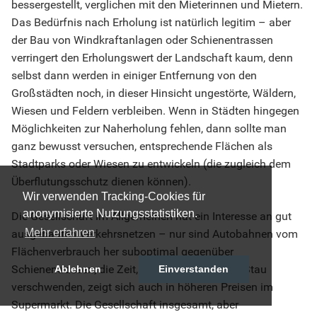
bessergestellt, verglichen mit den Mieterinnen und Mietern.
Das Bedürfnis nach Erholung ist natürlich legitim – aber
der Bau von Windkraftanlagen oder Schienentrassen
verringert den Erholungswert der Landschaft kaum, denn
selbst dann werden in einiger Entfernung von den
Großstädten noch, in dieser Hinsicht ungestörte, Wäldern,
Wiesen und Feldern verbleiben. Wenn in Städten hingegen
Möglichkeiten zur Naherholung fehlen, dann sollte man
ganz bewusst versuchen, entsprechende Flächen als
Stadtparks oder Wiesen zu entwickeln (die zugleich dem
Überflutungsschutz dienen können).
Wir verwenden Tracking-Cookies für
anonymisierte Nutzungsstatistiken.
Die Gesellschaft im Allgemeinen hat ein Interesse an gut
Mehr erfahren
ausgebauten Verkehrsnetzen – nur sind Autobahnen vom
Flächenverbrauch her suboptimal gegenüber
Schienentrassen; die Zeit, welche die LKWs im Stau
Ablehnen
Einverstanden
verschwenden, zeigt sich auch in höheren Preisen im
Supermarkt. Die Gesellschaft insgesamt, aber