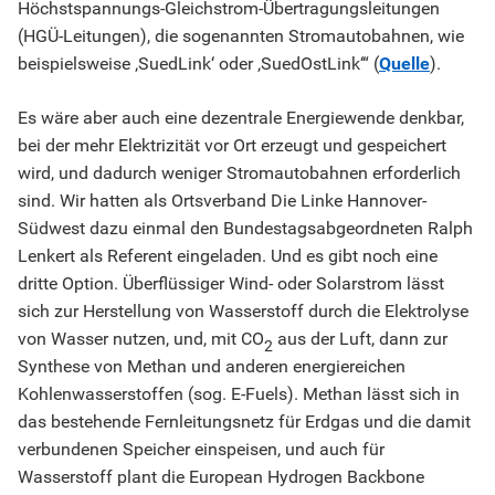
Höchstspannungs-Gleichstrom-Übertragungsleitungen
(HGÜ-Leitungen), die sogenannten Stromautobahnen, wie
beispielsweise ‚SuedLink‘ oder ‚SuedOstLink‘“ (
Quelle
).
Es wäre aber auch eine dezentrale Energiewende denkbar,
bei der mehr Elektrizität vor Ort erzeugt und gespeichert
wird, und dadurch weniger Stromautobahnen erforderlich
sind. Wir hatten als Ortsverband Die Linke Hannover-
Südwest dazu einmal den Bundestagsabgeordneten Ralph
Lenkert als Referent eingeladen. Und es gibt noch eine
dritte Option. Überflüssiger Wind- oder Solarstrom lässt
sich zur Herstellung von Wasserstoff durch die Elektrolyse
von Wasser nutzen, und, mit CO
aus der Luft, dann zur
2
Synthese von Methan und anderen energiereichen
Kohlenwasserstoffen (sog. E-Fuels). Methan lässt sich in
das bestehende Fernleitungsnetz für Erdgas und die damit
verbundenen Speicher einspeisen, und auch für
Wasserstoff plant die European Hydrogen Backbone