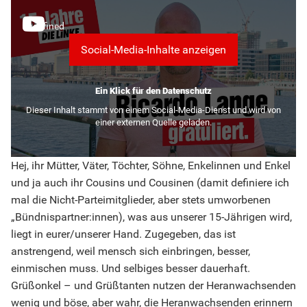
undefined
Social-Media-Inhalte anzeigen
Ein Klick für den Datenschutz
Dieser Inhalt stammt von einem Social-Media-Dienst und wird von
einer externen Quelle geladen.
Hej, ihr Mütter, Väter, Töchter, Söhne, Enkelinnen und Enkel
und ja auch ihr Cousins und Cousinen (damit definiere ich
mal die Nicht-Parteimitglieder, aber stets umworbenen
„Bündnispartner:innen), was aus unserer 15-Jährigen wird,
liegt in eurer/unserer Hand. Zugegeben, das ist
anstrengend, weil mensch sich einbringen, besser,
einmischen muss. Und selbiges besser dauerhaft.
Grüßonkel – und Grüßtanten nutzen der Heranwachsenden
wenig und böse, aber wahr, die Heranwachsenden erinnern