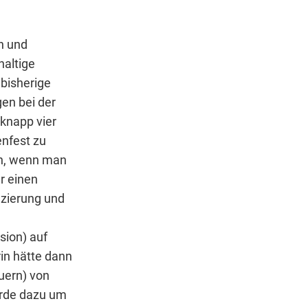
n und
haltige
 bisherige
gen bei der
 knapp vier
enfest zu
uch, wenn man
r einen
nzierung und
sion) auf
in hätte dann
uern) von
ürde dazu um