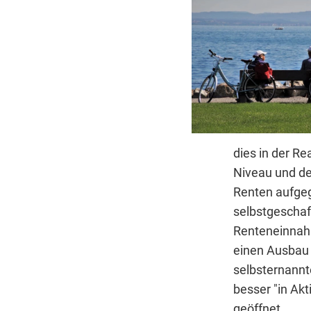
dies in der Re
Niveau und de
Renten aufgege
selbstgescha
Renteneinnahm
einen Ausbau 
selbsternannte
besser "in Akt
geöffnet.