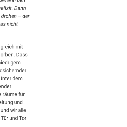
Rente in den
efizit. Dann
 drohen – der
das nicht
greich mit
worben. Dass
 niedrigem
rdsichernder
 Unter dem
ender
elräume für
eitung und
und wir alle
 Tür und Tor