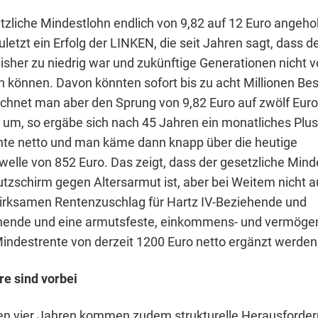
tzliche Mindestlohn endlich von 9,82 auf 12 Euro ange
 zuletzt ein Erfolg der LINKEN, die seit Jahren sagt, dass d
isher zu niedrig war und zukünftige Generationen nicht v
n können. Davon könnten sofort bis zu acht Millionen Bes
echnet man aber den Sprung von 9,82 Euro auf zwölf Euro 
 um, so ergäbe sich nach 45 Jahren ein monatliches Plus
te netto und man käme dann knapp über die heutige
welle von 852 Euro. Das zeigt, dass der gesetzliche Mind
utzschirm gegen Altersarmut ist, aber bei Weitem nicht a
irksamen Rentenzuschlag für Hartz IV-Beziehende und
enende und eine armutsfeste, einkommens- und vermöge
Mindestrente von derzeit 1200 Euro netto ergänzt werde
re sind vorbei
en vier Jahren kommen zudem strukturelle Herausforder