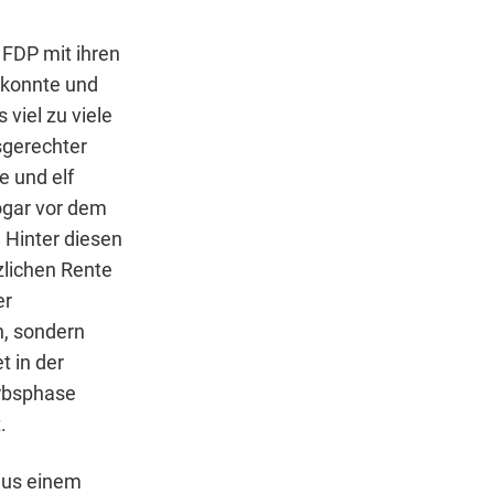
 FDP mit ihren
n konnte und
viel zu viele
sgerechter
e und elf
ogar vor dem
 Hinter diesen
zlichen Rente
er
n, sondern
t in der
erbsphase
.
aus einem