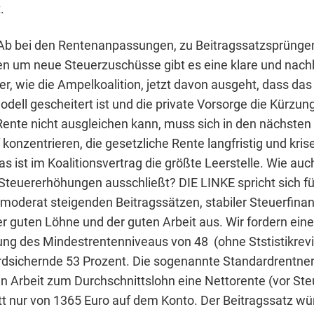
.
Ab bei den Rentenanpassungen, zu Beitragssatzsprünge
n um neue Steuerzuschüsse gibt es eine klare und nach
er, wie die Ampelkoalition, jetzt davon ausgeht, dass das
dell gescheitert ist und die private Vorsorge die Kürzun
Rente nicht ausgleichen kann, muss sich in den nächsten
konzentrieren, die gesetzliche Rente langfristig und kris
as ist im Koalitionsvertrag die größte Leerstelle. Wie a
 Steuererhöhungen ausschließt? DIE LINKE spricht sich fü
 moderat steigenden Beitragssätzen, stabiler Steuerfina
der guten Löhne und der guten Arbeit aus. Wir fordern eine
g des Mindestrentenniveaus von 48 (ohne Ststistikrevi
dsichernde 53 Prozent. Die sogenannte Standardrentner
n Arbeit zum Durchschnittslohn eine Nettorente (vor Ste
tt nur von 1365 Euro auf dem Konto. Der Beitragssatz w