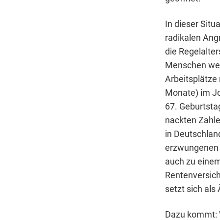
In dieser Situ
radikalen Ang
die Regelalter
Menschen wege
Arbeitsplätze 
Monate) im Jo
67. Geburtsta
nackten Zahlen
in Deutschland
erzwungenen T
auch zu einem
Rentenversich
setzt sich als
Dazu kommt: W