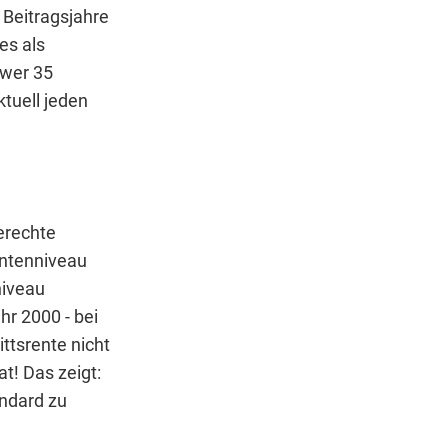
 Beitragsjahre
es als
 wer 35
ktuell jeden
gerechte
entenniveau
niveau
hr 2000 - bei
ttsrente nicht
t! Das zeigt:
andard zu