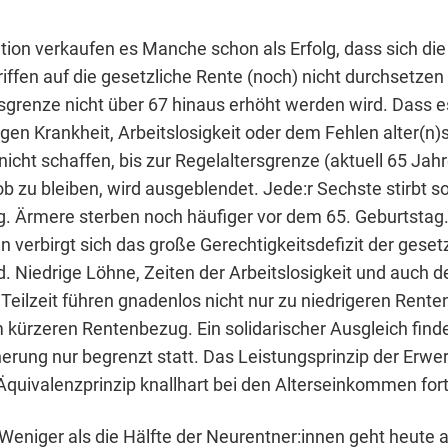
ation verkaufen es Manche schon als Erfolg, dass sich die
riffen auf die gesetzliche Rente (noch) nicht durchsetze
sgrenze nicht über 67 hinaus erhöht werden wird. Dass es 
n Krankheit, Arbeitslosigkeit oder dem Fehlen alter(n)
nicht schaffen, bis zur Regelaltersgrenze (aktuell 65 Jahr
b zu bleiben, wird ausgeblendet. Jede:r Sechste stirbt s
g. Ärmere sterben noch häufiger vor dem 65. Geburtstag.
 verbirgt sich das große Gerechtigkeitsdefizit der geset
. Niedrige Löhne, Zeiten der Arbeitslosigkeit und auch d
eilzeit führen gnadenlos nicht nur zu niedrigeren Rente
 kürzeren Rentenbezug. Ein solidarischer Ausgleich finde
erung nur begrenzt statt. Das Leistungsprinzip der Erw
 Äquivalenzprinzip knallhart bei den Alterseinkommen fort
eniger als die Hälfte der Neurentner:innen geht heute 