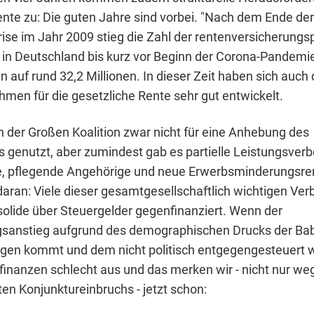
ente zu: Die guten Jahre sind vorbei. "Nach dem Ende der
ise im Jahr 2009 stieg die Zahl der rentenversicherungsp
 in Deutschland bis kurz vor Beginn der Corona-Pandemi
n auf rund 32,2 Millionen. In dieser Zeit haben sich auch 
hmen für die gesetzliche Rente sehr gut entwickelt.
 der Großen Koalition zwar nicht für eine Anhebung des
 genutzt, aber zumindest gab es partielle Leistungsve
e, pflegende Angehörige und neue Erwerbsminderungsren
aran: Viele dieser gesamtgesellschaftlich wichtigen Ve
solide über Steuergelder gegenfinanziert. Wenn der
gsanstieg aufgrund des demographischen Drucks der B
iegen kommt und dem nicht politisch entgegengesteuert wi
nfinanzen schlecht aus und das merken wir - nicht nur w
en Konjunktureinbruchs - jetzt schon: