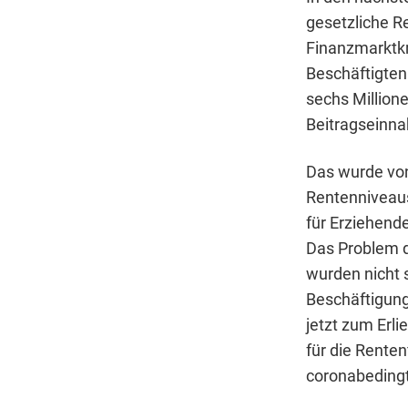
gesetzliche R
Finanzmarktkr
Beschäftigten
sechs Millione
Beitragseinna
Das wurde von
Rentenniveaus
für Erziehend
Das Problem d
wurden nicht 
Beschäftigun
jetzt zum Erl
für die Rente
coronabedingt