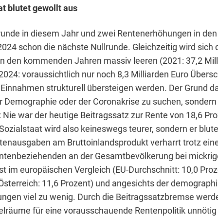
t blutet gewollt aus
lrunde in diesem Jahr und zwei Rentenerhöhungen in d
024 schon die nächste Nullrunde. Gleichzeitig wird sich 
n den kommenden Jahren massiv leeren (2021: 37,2 Mill
024: voraussichtlich nur noch 8,3 Milliarden Euro Übersc
Einnahmen strukturell übersteigen werden. Der Grund daf
der Demographie oder der Coronakrise zu suchen, sondern
Nie war der heutige Beitragssatz zur Rente von 18,6 Pro
 Sozialstaat wird also keineswegs teurer, sondern er blute
ntenausgaben am Bruttoinlandsprodukt verharrt trotz ein
entenbeziehenden an der Gesamtbevölkerung bei mickrig
st im europäischen Vergleich (EU-Durchschnitt: 10,0 Proze
 Österreich: 11,6 Prozent) und angesichts der demograph
ngen viel zu wenig. Durch die Beitragssatzbremse werde
lräume für eine vorausschauende Rentenpolitik unnötig