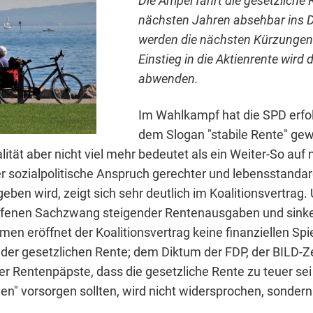
Die Ampel fährt die gesetzliche 
nächsten Jahren absehbar ins D
werden die nächsten Kürzungen
Einstieg in die Aktienrente wird 
abwenden.
Im Wahlkampf hat die SPD erfol
dem Slogan "stabile Rente" ge
alität aber nicht viel mehr bedeutet als ein Weiter-So auf
r sozialpolitische Anspruch gerechter und lebensstanda
ben wird, zeigt sich sehr deutlich im Koalitionsvertrag.
ffenen Sachzwang steigender Rentenausgaben und sink
en eröffnet der Koalitionsvertrag keine finanziellen Spi
der gesetzlichen Rente; dem Diktum der FDP, der BILD-Z
r Rentenpäpste, dass die gesetzliche Rente zu teuer sei 
ien" vorsorgen sollten, wird nicht widersprochen, sondern