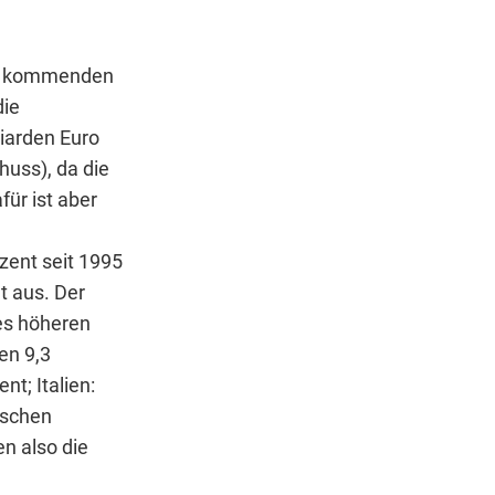
en kommenden
die
iarden Euro
huss), da die
ür ist aber
zent seit 1995
t aus. Der
es höheren
en 9,3
nt; Italien:
ischen
n also die