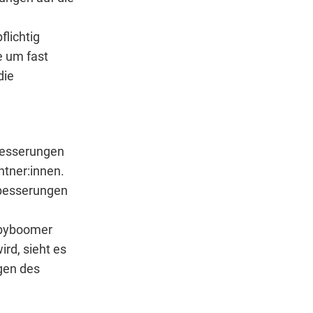
flichtig
e um fast
die
rbesserungen
tner:innen.
rbesserungen
abyboomer
rd, sieht es
egen des