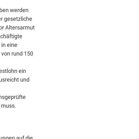
hoben werden
er gesetzliche
or Altersarmut
chäftigte
in eine
 von rund 150
estlohn ein
usreicht und
nsgeprüfte
n muss.
ungen auf die