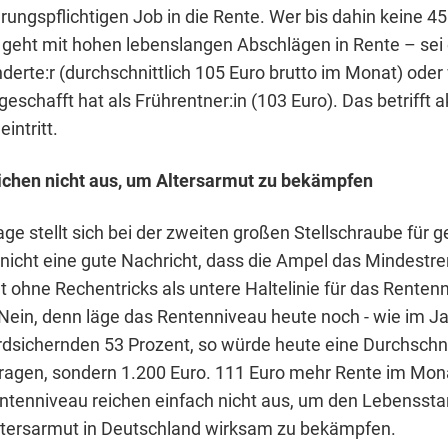
rungspflichtigen Job in die Rente. Wer bis dahin keine 45
, geht mit hohen lebenslangen Abschlägen in Rente – sei 
erte:r (durchschnittlich 105 Euro brutto im Monat) oder
geschafft hat als Frührentner:in (103 Euro). Das betrifft a
intritt.
ichen nicht aus, um Altersarmut zu bekämpfen
age stellt sich bei der zweiten großen Stellschraube für 
s nicht eine gute Nachricht, dass die Ampel das Mindestr
t ohne Rechentricks als untere Haltelinie für das Renten
 Nein, denn läge das Rentenniveau heute noch - wie im Ja
dsichernden 53 Prozent, so würde heute eine Durchschni
ragen, sondern 1.200 Euro. 111 Euro mehr Rente im Mona
ntenniveau reichen einfach nicht aus, um den Lebensst
ltersarmut in Deutschland wirksam zu bekämpfen.