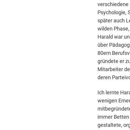
verschiedene 
Psychologie, S
später auch L
wilden Phase,
Harald war un
über Pädagogik
80ern Berufsv
gründete er z
Mitarbeiter d
deren Parteivo
Ich lernte Har
wenigen Erneu
mitbegründete
immer Betten 
gestaltete, or