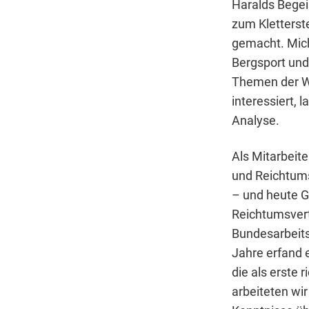
Haralds Begei
zum Kletterst
gemacht. Mich
Bergsport und
Themen der We
interessiert, 
Analyse.
Als Mitarbeite
und Reichtums
– und heute Ge
Reichtumsvert
Bundesarbeits
Jahre erfand e
die als erste
arbeiteten wi