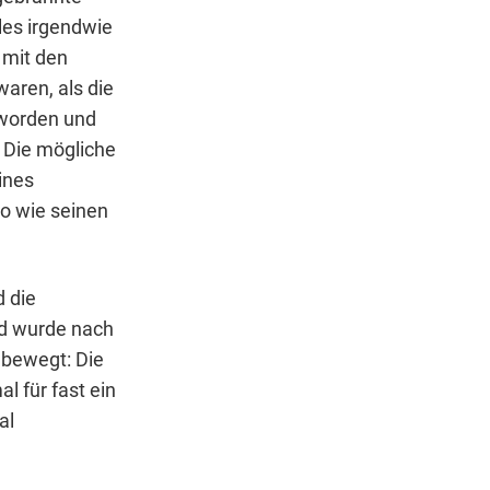
les irgendwie
 mit den
waren, als die
eworden und
 Die mögliche
ines
so wie seinen
d die
nd wurde nach
dbewegt: Die
 für fast ein
al