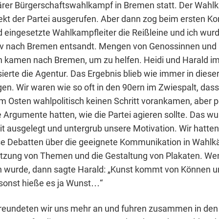
ärer Bürgerschaftswahlkampf in Bremen statt. Der Wah
kt der Partei ausgerufen. Aber dann zog beim ersten Kon
d eingesetzte Wahlkampfleiter die Reißleine und ich wurd
tiv nach Bremen entsandt. Mengen von Genossinnen und
n kamen nach Bremen, um zu helfen. Heidi und Harald i
ierte die Agentur. Das Ergebnis blieb wie immer in dieser
en. Wir waren wie so oft in den 90ern im Zwiespalt, dass
 Osten wahlpolitisch keinen Schritt vorankamen, aber po
Argumente hatten, wie die Partei agieren sollte. Das wur
t ausgelegt und untergrub unsere Motivation. Wir hatten
e Debatten über die geeignete Kommunikation in Wahlk
Setzung von Themen und die Gestaltung von Plakaten. We
ch wurde, dann sagte Harald: „Kunst kommt von Können u
sonst hieße es ja Wunst…“
freundeten wir uns mehr an und fuhren zusammen in den