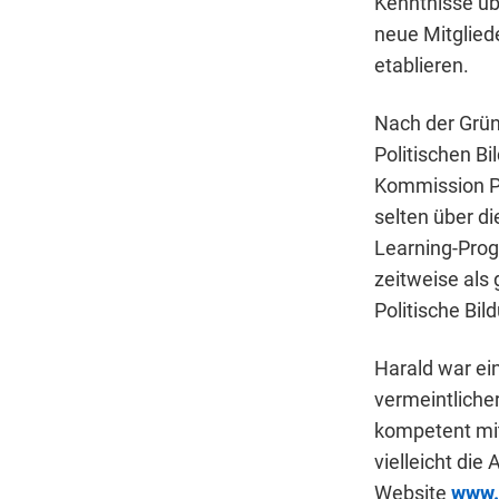
Kenntnisse üb
neue Mitglied
etablieren.
Nach der Grün
Politischen Bi
Kommission Pol
selten über d
Learning-Prog
zeitweise als 
Politische Bil
Harald war ein
vermeintlicher
kompetent mit
vielleicht die
Website
www.