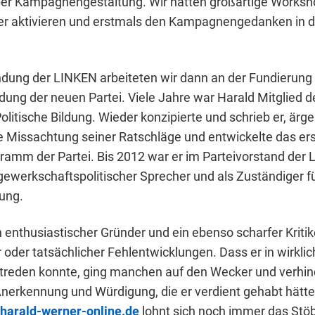
er Kampagnengestaltung. Wir hatten großartige Worksh
er aktivieren und erstmals den Kampagnengedanken in d
dung der LINKEN arbeiteten wir dann an der Fundierung
ldung der neuen Partei. Viele Jahre war Harald Mitglied d
itische Bildung. Wieder konzipierte und schrieb er, ärger
ie Missachtung seiner Ratschläge und entwickelte das ers
ramm der Partei. Bis 2012 war er im Parteivorstand der 
gewerkschaftspolitischer Sprecher und als Zuständiger fü
dung.
 enthusiastischer Gründer und ein ebenso scharfer Kritik
 oder tatsächlicher Fehlentwicklungen. Dass er in wirklic
reden konnte, ging manchen auf den Wecker und verhin
 Anerkennung und Würdigung, die er verdient gehabt hätte
harald-werner-online.de
lohnt sich noch immer das Stöb