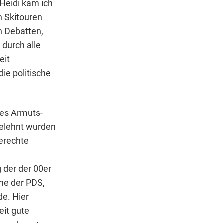
Heidi kam ich
n Skitouren
n Debatten,
durch alle
eit
die politische
nes Armuts-
gelehnt wurden
gerechte
 der der 00er
gne der PDS,
e. Hier
eit gute