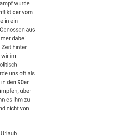
lkampf wurde
flikt der vom
e in ein
 Genossen aus
mmer dabei.
 Zeit hinter
 wir im
litisch
de uns oft als
 in den 90er
ämpfen, über
nn es ihm zu
nd nicht von
 Urlaub.