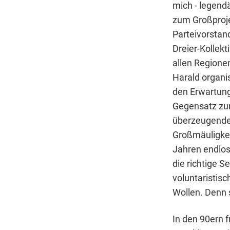
mich - legend
zum Großproje
Parteivorstan
Dreier-Kollek
allen Regione
Harald organis
den Erwartung
Gegensatz zum
überzeugende 
Großmäuligkei
Jahren endlos
die richtige 
voluntaristis
Wollen. Denn 
In den 90ern 