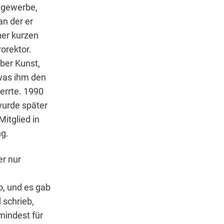
hgewerbe,
an der er
ner kurzen
orektor.
ber Kunst,
 was ihm den
errte. 1990
wurde später
itglied in
ng.
er nur
, und es gab
 schrieb,
umindest für