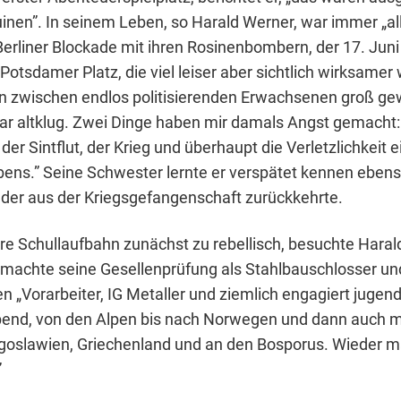
inen”. In seinem Leben, so Harald Werner, war immer „al
 Berliner Blockade mit ihren Rosinenbombern, der 17. Juni
tsdamer Platz, die viel leiser aber sichtlich wirksamer 
bin zwischen endlos politisierenden Erwachsenen groß g
ar altklug. Zwei Dinge haben mir damals Angst gemacht:
er Sintflut, der Krieg und überhaupt die Verletzlichkeit e
ebens.” Seine Schwester lernte er verspätet kennen eben
ls der aus der Kriegsgefangenschaft zurückkehrte.
ere Schullaufbahn zunächst zu rebellisch, besuchte Haral
machte seine Gesellenprüfung als Stahlbauschlosser u
n „Vorarbeiter, IG Metaller und ziemlich engagiert jugen
end, von den Alpen bis nach Norwegen und dann auch mal
goslawien, Griechenland und an den Bosporus. Wieder m
”