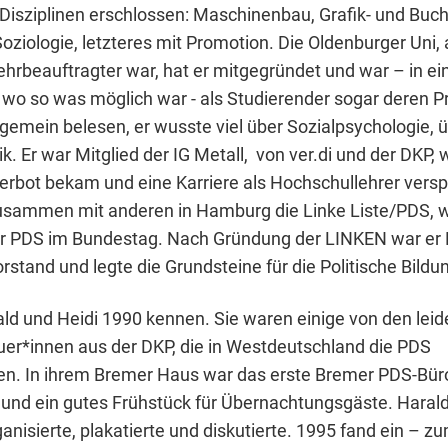
Disziplinen erschlossen: Maschinenbau, Grafik- und Buc
oziologie, letzteres mit Promotion. Die Oldenburger Uni, 
ehrbeauftragter war, hat er mitgegründet und war – in ei
 wo so was möglich war - als Studierender sogar deren Pr
gemein belesen, er wusste viel über Sozialpsychologie, ü
. Er war Mitglied der IG Metall, von ver.di und der DKP,
erbot bekam und eine Karriere als Hochschullehrer versp
usammen mit anderen in Hamburg die Linke Liste/PDS, 
er PDS im Bundestag. Nach Gründung der LINKEN war er M
rstand und legte die Grundsteine für die Politische Bildu
ald und Heidi 1990 kennen. Sie waren einige von den leid
er*innen aus der DKP, die in Westdeutschland die PDS
n. In ihrem Bremer Haus war das erste Bremer PDS-Büro
und ein gutes Frühstück für Übernachtungsgäste. Harald
ganisierte, plakatierte und diskutierte. 1995 fand ein – z