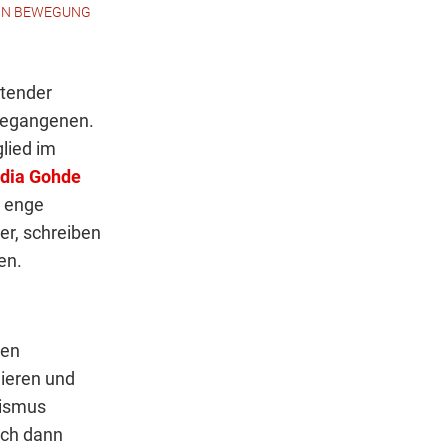
 IN BEWEGUNG
utender
gegangenen.
glied im
dia Gohde
i enge
r, schreiben
en.
gen
nieren und
lismus
ich dann