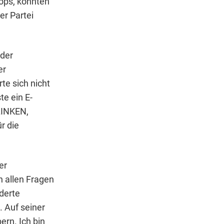
ops, konnten
er Partei
 der
er
te sich nicht
te ein E-
LINKEN,
r die
er
h allen Fragen
derte
. Auf seiner
ern. Ich bin