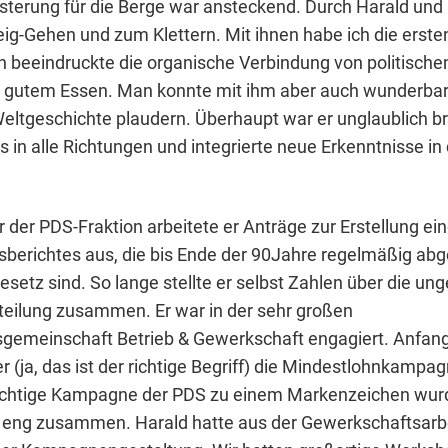
sterung für die Berge war ansteckend. Durch Harald und 
eig-Gehen und zum Klettern. Mit ihnen habe ich die erste
 beeindruckte die organische Verbindung von politische
 gutem Essen. Man konnte mit ihm aber auch wunderbar 
ltgeschichte plaudern. Überhaupt war er unglaublich br
las in alle Richtungen und integrierte neue Erkenntnisse in 
r der PDS-Fraktion arbeitete er Anträge zur Erstellung ei
berichtes aus, die bis Ende der 90Jahre regelmäßig ab
setz sind. So lange stellte er selbst Zahlen über die un
eilung zusammen. Er war in der sehr großen
gemeinschaft Betrieb & Gewerkschaft engagiert. Anfang
r (ja, das ist der richtige Begriff) die Mindestlohnkampa
 richtige Kampagne der PDS zu einem Markenzeichen wurd
r eng zusammen. Harald hatte aus der Gewerkschaftsarb