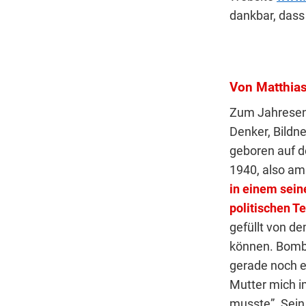
dankbar, dass 
Von Matthias
Zum Jahresend
Denker, Bildne
geboren auf d
1940, also am
in einem sein
politischen T
gefüllt von d
können. Bomb
gerade noch e
Mutter mich i
musste”. Sein