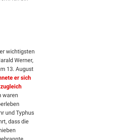
er wichtigsten
Harald Werner,
am 13. August
nete er sich
 zugleich
en waren
berleben
hr und Typhus
t, dass die
hieben
sgebrannte