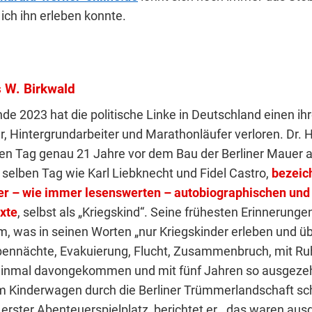
ich ihn erleben konnte.
 W. Birkwald
e 2023 hat die politische Linke in Deutschland einen ihr
r, Hintergrundarbeiter und Marathonläufer verloren. Dr. 
en Tag genau 21 Jahre vor dem Bau der Berliner Mauer 
 selben Tag wie Karl Liebknecht und Fidel Castro,
bezeich
er – wie immer lesenswerten – autobiographischen und
exte
, selbst als „Kriegskind“. Seine frühesten Erinnerung
em, was in seinen Worten „nur Kriegskinder erleben und ü
ennächte, Evakuierung, Flucht, Zusammenbruch, mit Ru
inmal davongekommen und mit fünf Jahren so ausgezehr
m Kinderwagen durch die Berliner Trümmerlandschaft sc
 erster Abenteuerspielplatz, berichtet er, „das waren au