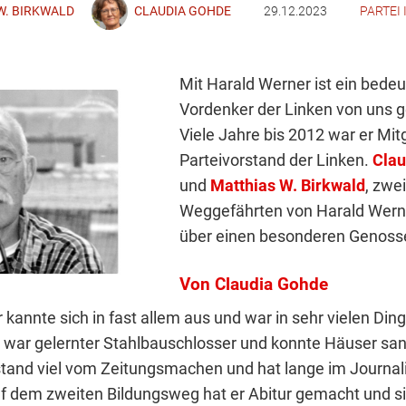
W. BIRKWALD
CLAUDIA GOHDE
29.12.2023
PARTEI
Mit Harald Werner ist ein bede
Vordenker der Linken von uns 
Viele Jahre bis 2012 war er Mit
Parteivorstand der Linken.
Clau
und
Matthias W. Birkwald
, zwe
Weggefährten von Harald Werne
über einen besonderen Genoss
Von Claudia Gohde
kannte sich in fast allem aus und war in sehr vielen Din
r war gelernter Stahlbauschlosser und konnte Häuser sa
stand viel vom Zeitungsmachen und hat lange im Journa
uf dem zweiten Bildungsweg hat er Abitur gemacht und s