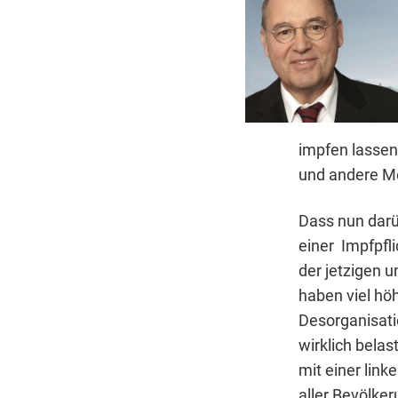
impfen lassen
und andere M
Dass nun darü
einer Impfpfl
der jetzigen 
haben viel hö
Desorganisati
wirklich belas
mit einer lin
aller Bevölke