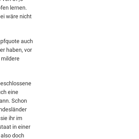
fen lernen.
ei wäre nicht
mpfquote auch
wer haben, vor
 mildere
 beschlossene
uch eine
kann. Schon
undesländer
sie ihr im
aat in einer
t also doch