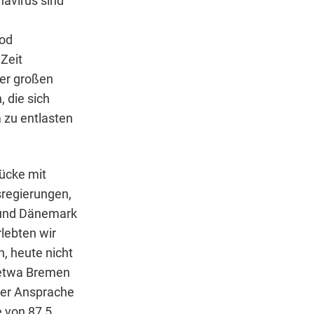
avirus sind
Tod
Zeit
er großen
 die sich
 zu entlasten
lücke mit
sregierungen,
n und Dänemark
lebten wir
, heute nicht
t etwa Bremen
kter Ansprache
e von 87,5