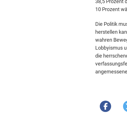
38,5 Prozent d
10 Prozent wär
Die Politik m
herstellen ka
wahren Beweg
Lobbyismus und
die herrschend
verfassungsfe
angemessene