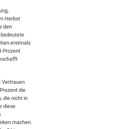
ung,
um Herbst
e den
s bedeutete
chen erstmals
03 Prozent
eschafft
: Vertrauen
Prozent die
die nicht in
e diese
s
danken machen.