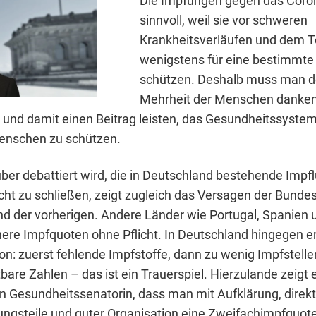
Die Impfungen gegen das Coron
sinnvoll, weil sie vor schweren
Krankheitsverläufen und dem 
wenigstens für eine bestimmte 
schützen. Deshalb muss man d
Mehrheit der Menschen danken,
 und damit einen Beitrag leisten, das Gesundheitssystem
enschen zu schützen.
ber debattiert wird, die in Deutschland bestehende Impf
icht zu schließen, zeigt zugleich das Versagen der Bunde
und der vorherigen. Andere Länder wie Portugal, Spanie
here Impfquoten ohne Pflicht. In Deutschland hingegen er
on: zuerst fehlende Impfstoffe, dann zu wenig Impfstellen
tbare Zahlen – das ist ein Trauerspiel. Hierzulande zeig
ken Gesundheitssenatorin, dass man mit Aufklärung, dire
rungsteile und guter Organisation eine Zweifachimpfquot