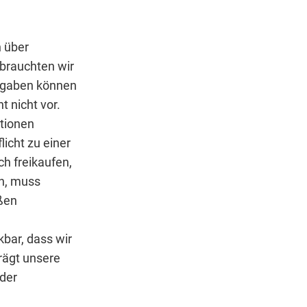
n über
 brauchten wir
ufgaben können
 nicht vor.
ktionen
icht zu einer
ch freikaufen,
nn, muss
ßen
kbar, dass wir
rägt unsere
 der