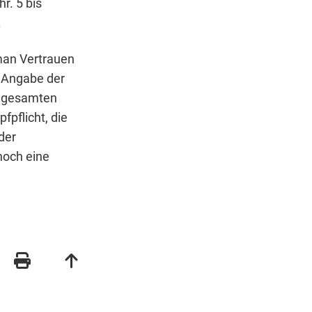
r. 5 bis
.
man Vertrauen
e Angabe der
s gesamten
fpflicht, die
der
noch eine