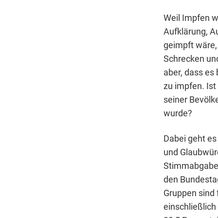
Weil Impfen w
Aufklärung, A
geimpft wäre,
Schrecken und
aber, dass es
zu impfen. Ist
seiner Bevölk
wurde?
Dabei geht es
und Glaubwürd
Stimmabgabe, 
den Bundestag
Gruppen sind f
einschließlic