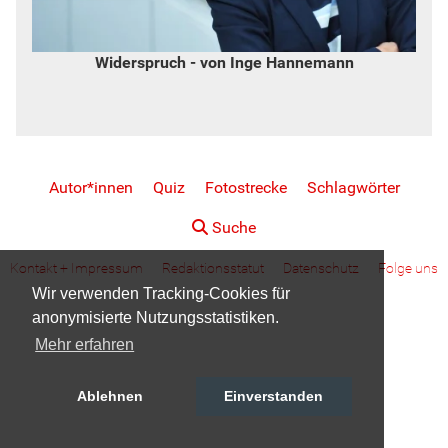
Widerspruch - von Inge Hannemann
Autor*innen
Quiz
Fotostrecke
Schlagwörter
Suche
Kontakt + Impressum
Redaktionsstatut
Datenschutz
Folge uns
Wir verwenden Tracking-Cookies für
anonymisierte Nutzungsstatistiken.
Mehr erfahren
Ablehnen
Einverstanden