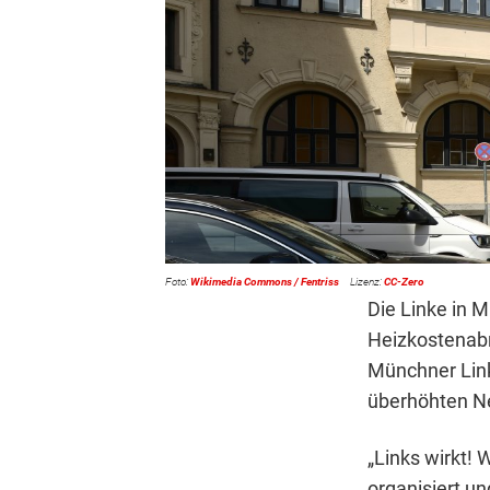
Wikimedia Commons / Fentriss
CC-Zero
Die Linke in 
Heizkostenabr
Münchner Lin
überhöhten N
„Links wirkt!
organisiert u