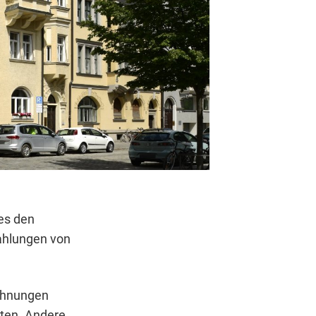
es den
ahlungen von
echnungen
tten. Andere