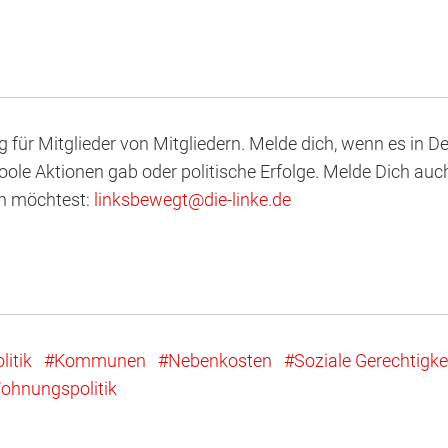
og für Mitglieder von Mitgliedern. Melde dich, wenn es in 
ole Aktionen gab oder politische Erfolge. Melde Dich auc
en möchtest:
linksbewegt
@
d
ie
-l
inke
.
d
e
itik
Kommunen
Nebenkosten
Soziale Gerechtigke
ohnungspolitik