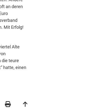
pft an deren
Euro
tsverband
 Mit Erfolg!
iertel Alte
von
 die teure
“ hatte, einen