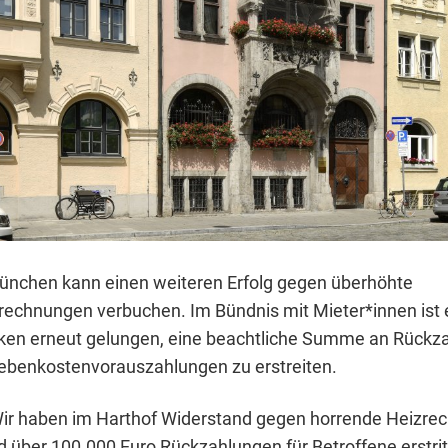
München kann einen weiteren Erfolg gegen überhöhte
echnungen verbuchen. Im Bündnis mit Mieter*innen ist 
ken erneut gelungen, eine beachtliche Summe an Rückz
ebenkostenvorauszahlungen zu erstreiten.
 Wir haben im Harthof Widerstand gegen horrende Heizr
nd über 100.000 Euro Rückzahlungen für Betroffene erstri