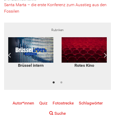
Santa Marta – die erste Konferenz zum Ausstieg aus den
Fossilen
Rubriken
Lesestoff - Buchtipps
Widerspruch - von Inge
und mehr
Hannemann
Autor*innen
Quiz
Fotostrecke
Schlagwörter
Suche