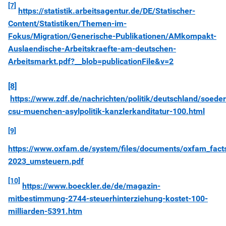
[7]
https://statistik.arbeitsagentur.de/DE/Statischer-
Content/Statistiken/Themen-im-
Fokus/Migration/Generische-Publikationen/AMkompakt-
Auslaendische-Arbeitskraefte-am-deutschen-
Arbeitsmarkt.pdf?__blob=publicationFile&v=2
[8]
https://www.zdf.de/nachrichten/politik/deutschland/soeder
csu-muenchen-asylpolitik-kanzlerkanditatur-100.html
[9]
https://www.oxfam.de/system/files/documents/oxfam_fact
2023_umsteuern.pdf
[10]
https://www.boeckler.de/de/magazin-
mitbestimmung-2744-steuerhinterziehung-kostet-100-
milliarden-5391.htm