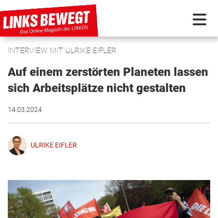
INTERVIEW MIT ULRIKE EIFLER
PARTEI IN BEWEGUNG
Auf einem zerstörten Planeten lassen
PROGRAMMDEBATTE
sich Arbeitsplätze nicht gestalten
14.03.2024
KUNSTSTOFF
ULRIKE EIFLER
DISKUSSIONSSTOFF
INTERNATIONAL