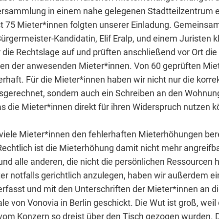
Versammlung in einem nahe gelegenen Stadtteilzentrum 
ast 75 Mieter*innen folgten unserer Einladung. Gemeinsa
ürgermeister-Kandidatin, Elif Eralp, und einem Juristen k
 die Rechtslage auf und prüften anschließend vor Ort die
en der anwesenden Mieter*innen. Von 60 geprüften Mi
rhaft. Für die Mieter*innen haben wir nicht nur die korre
sgerechnet, sondern auch ein Schreiben an den Wohnu
as die Mieter*innen direkt für ihren Widerspruch nutzen 
 viele Mieter*innen den fehlerhaften Mieterhöhungen ber
echtlich ist die Mieterhöhung damit nicht mehr angreifba
nd alle anderen, die nicht die persönlichen Ressourcen h
er notfalls gerichtlich anzulegen, haben wir außerdem e
erfasst und mit den Unterschriften der Mieter*innen an d
e von Vonovia in Berlin geschickt. Die Wut ist groß, weil 
vom Konzern so dreist über den Tisch gezogen wurden.