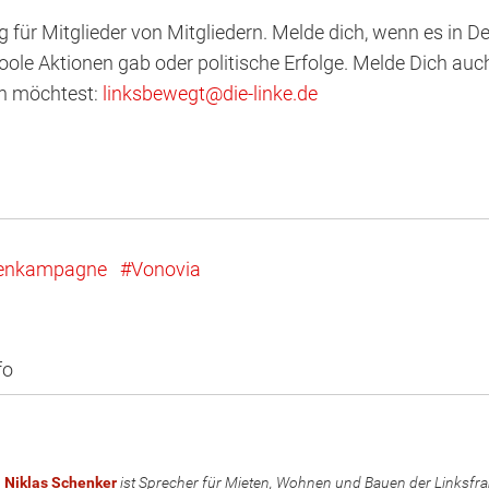
og für Mitglieder von Mitgliedern. Melde dich, wenn es in 
ole Aktionen gab oder politische Erfolge. Melde Dich auc
en möchtest:
linksbewegt
@
d
ie
-l
inke
.
d
e
enkampagne
Vonovia
fo
Niklas Schenker
ist Sprecher für Mieten, Wohnen und Bauen der Linksfrak