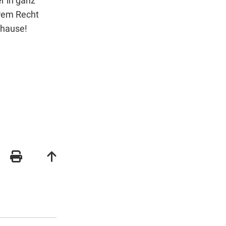
r in ganz
hrem Recht
uhause!