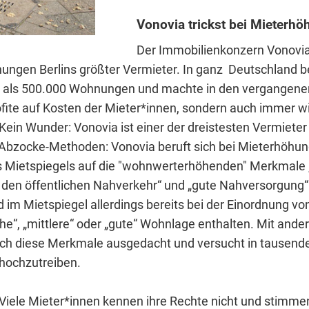
Vonovia trickst bei Mieterh
Der Immobilienkonzern Vonovia 
ngen Berlins größter Vermieter. In ganz Deutschland be
 als 500.000 Wohnungen und machte in den vergangenen
rofite auf Kosten der Mieter*innen, sondern auch immer w
Kein Wunder: Vonovia ist einer der dreistesten Vermieter 
Abzocke-Methoden: Vonovia beruft sich bei Mieterhöhun
 Mietspiegels auf die "wohnwerterhöhenden" Merkmale 
den öffentlichen Nahverkehr“ und „gute Nahversorgung“
 im Mietspiegel allerdings bereits bei der Einordnung 
che“, „mittlere“ oder „gute“ Wohnlage enthalten. Mit ande
ich diese Merkmale ausgedacht und versucht in tausenden
l hochzutreiben.
Viele Mieter*innen kennen ihre Rechte nicht und stimme