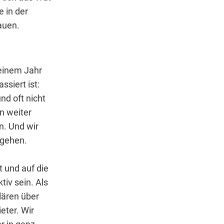
e in der
auen.
 einem Jahr
ssiert ist:
nd oft nicht
n weiter
n. Und wir
ugehen.
t und auf die
tiv sein. Als
lären über
eter. Wir