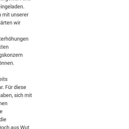
eingeladen.
m mit unserer
lärten wir
eterhöhungen
kten
ngskonzern
können.
eits
r. Für diese
aben, sich mit
inen
ie
die
 Doch aus Wut