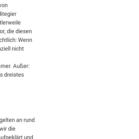
von
itegier
tlerweile
or, die diesen
ichtlich: Wenn
iell nicht
mmer. Außer:
s dreistes
gelten an rund
wir die
ufgeklärt und