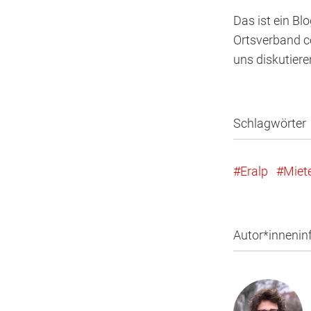
Das ist ein Bl
Ortsverband co
uns diskutier
Schlagwörter
Eralp
Miet
Autor*innenin