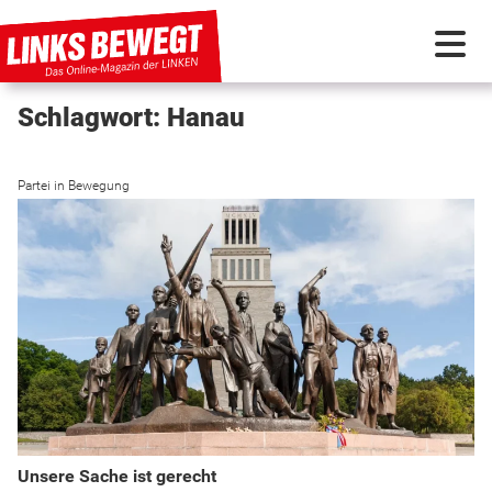
Schlagwort: Hanau
PARTEI IN BEWEGUNG
Partei in Bewegung
PROGRAMMDEBATTE
KUNSTSTOFF
DISKUSSIONSSTOFF
INTERNATIONAL
Unsere Sache ist gerecht