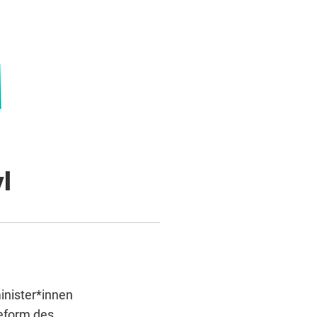
l
inister*innen
eform des