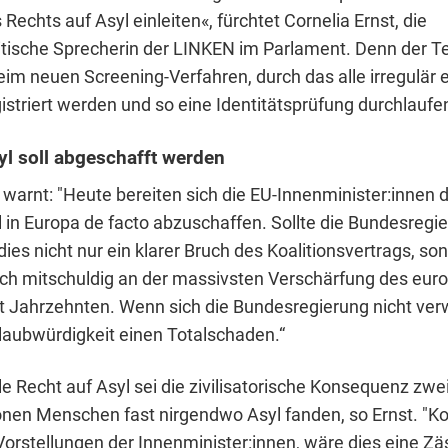
Rechts auf Asyl einleiten«, fürchtet Cornelia Ernst, die
itische Sprecherin der LINKEN im Parlament. Denn der Te
eim neuen Screening-Verfahren, durch das alle irregulär 
striert werden und so eine Identitätsprüfung durchlauf
yl soll abgeschafft werden
 warnt: "Heute bereiten sich die EU-Innenminister:innen d
l in Europa de facto abzuschaffen. Sollte die Bundesregi
 dies nicht nur ein klarer Bruch des Koalitionsvertrags, so
ch mitschuldig an der massivsten Verschärfung des eur
it Jahrzehnten. Wenn sich die Bundesregierung nicht ver
Glaubwürdigkeit einen Totalschaden.“
le Recht auf Asyl sei die zivilisatorische Konsequenz zwe
ionen Menschen fast nirgendwo Asyl fanden, so Ernst. "
orstellungen der Innenminister:innen, wäre dies eine Zä