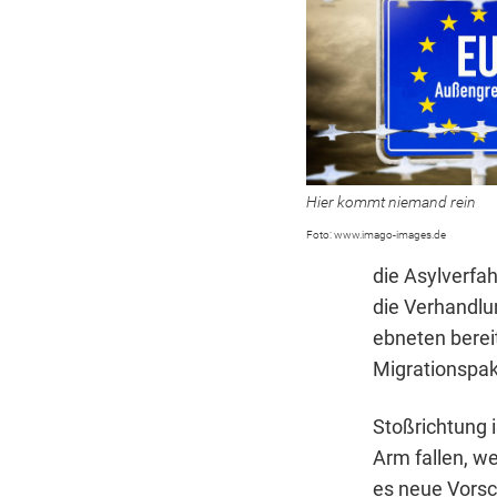
Hier kommt niemand rein
www.imago-images.de
die Asylverfah
die Verhandl
ebneten berei
Migrationspak
Stoßrichtung 
Arm fallen, w
es neue Vorsc