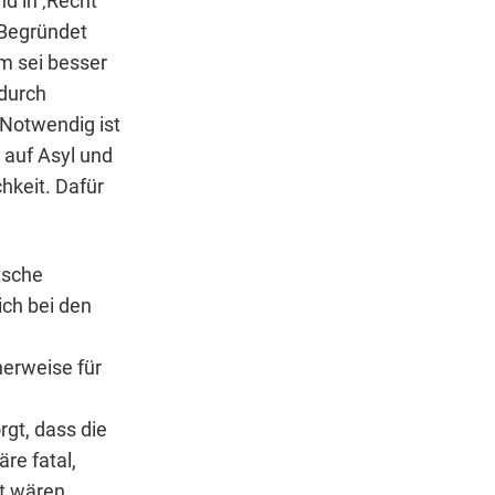
d in ‚Recht‘
 Begründet
m sei besser
adurch
 Notwendig ist
 auf Asyl und
hkeit. Dafür
utsche
ich bei den
herweise für
rgt, dass die
re fatal,
t wären.