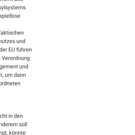
sylsystems
spiellose
faktischen
hutzes und
 der EU führen
e Verordnung
agement und
en, um dann
ordneten
cht in den
anderem soll
ngt, könnte