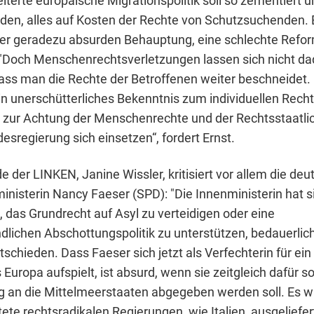
iterte europäische Migrationspolitik soll so zementiert un
en, alles auf Kosten der Rechte von Schutzsuchenden.
der geradezu absurden Behauptung, eine schlechte Refor
. "Doch Menschenrechtsverletzungen lassen sich nicht d
ss man die Rechte der Betroffenen weiter beschneidet.
in unerschütterliches Bekenntnis zum individuellen Recht
 zur Achtung der Menschenrechte und der Rechtsstaatlic
sregierung sich einsetzen“, fordert Ernst.
e der LINKEN, Janine Wissler, kritisiert vor allem die de
nisterin Nancy Faeser (SPD): "Die Innenministerin hat s
 das Grundrecht auf Asyl zu verteidigen oder eine
lichen Abschottungspolitik zu unterstützen, bedauerlic
schieden. Dass Faeser sich jetzt als Verfechterin für ein
ropa aufspielt, ist absurd, wenn sie zeitgleich dafür so
 an die Mittelmeerstaaten abgegeben werden soll. Es wä
te rechtsradikalen Regierungen, wie Italien, ausgeliefer