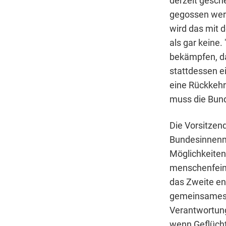
derzeit gesche
gegossen werd
wird das mit 
als gar keine
bekämpfen, da
stattdessen e
eine Rückkehr
muss die Bunde
Die Vorsitzend
Bundesinnenmi
Möglichkeiten,
menschenfeind
das Zweite ent
gemeinsames Eu
Verantwortung
wenn Geflüchte