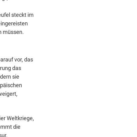
ufel steckt im
eingereisten
en müssen.
arauf vor, das
erung das
ndern sie
opäischen
weigert,
ier Weltkriege,
Kommt die
sur.