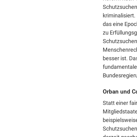
Schutzsuchend
kriminalisiert
das eine Epoc
zu Erfüllungs
Schutzsuchend
Menschenrecht
besser ist. Da
fundamentale 
Bundesregierun
Orban und Co
Statt einer f
Mitgliedstaate
beispielsweis
Schutzsuchend