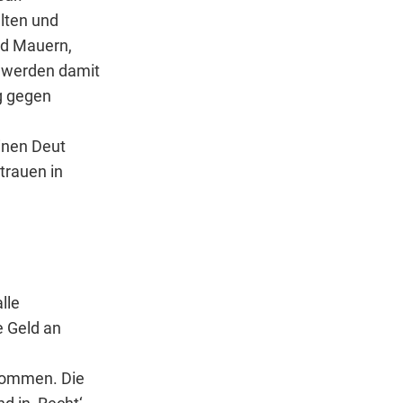
lten und
und Mauern,
n werden damit
g gegen
inen Deut
trauen in
e
lle
e Geld an
kommen. Die