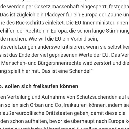
e werden per Gesetz massenhaft eingesperrt, festgeha
. Das ist zugleich ein Plädoyer für ein Europa der Zäune 
he des Rückschritts einleitet. Die EU-Innenminister:inne
gehilfen der Rechten in Europa, die schon lange Stimmun
e machen. Wie will die EU ein Vorbild sein,
sverletzungen anderswo kritisieren, wenn sie selbst ke
s ist das Ende der viel gepriesenen Werte der EU. Das Ver
Menschen- und Bürger:innenrechte wird zerstört und di
g spielt hier mit. Das ist eine Schande!“
. sollen sich freikaufen können
airen Verteilung und Aufnahme von Schutzsuchenden auf a
n sollen sich Orban und Co ‚freikaufen‘ können, indem si
e außereuropäische Drittstaaten geben, damit diese die
en schon aufhalten, bevor sie überhaupt nach Europa 