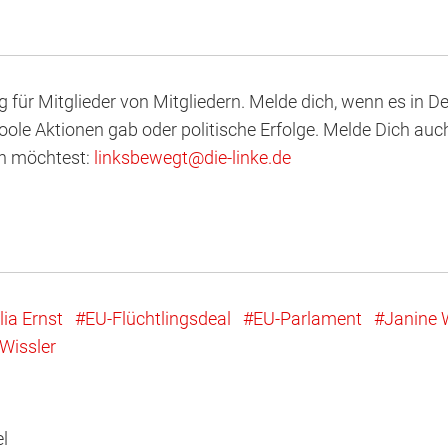
og für Mitglieder von Mitgliedern. Melde dich, wenn es in 
ole Aktionen gab oder politische Erfolge. Melde Dich auc
en möchtest:
linksbewegt
@
d
ie
-l
inke
.
d
e
lia Ernst
EU-Flüchtlingsdeal
EU-Parlament
Janine 
Wissler
el