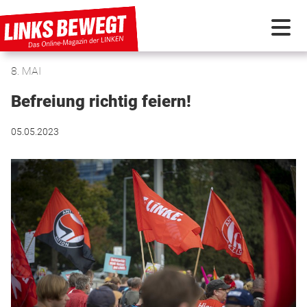
8. MAI
PARTEI IN BEWEGUNG
Befreiung richtig feiern!
PROGRAMMDEBATTE
05.05.2023
KUNSTSTOFF
DISKUSSIONSSTOFF
INTERNATIONAL