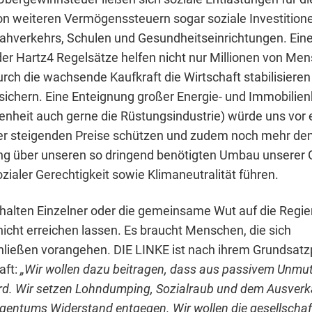
von weiteren Vermögenssteuern sogar soziale Investitione
hverkehrs, Schulen und Gesundheitseinrichtungen. Ein
er Hartz4 Regelsätze helfen nicht nur Millionen von Men
rch die wachsende Kaufkraft die Wirtschaft stabilisieren
 sichern. Eine Enteignung großer Energie- und Immobilie
genheit auch gerne die Rüstungsindustrie) würde uns vor
er steigenden Preise schützen und zudem noch mehr de
 über unseren so dringend benötigten Umbau unserer G
zialer Gerechtigkeit sowie Klimaneutralität führen.
halten Einzelner oder die gemeinsame Wut auf die Regier
nicht erreichen lassen. Es braucht Menschen, die sich
ießen vorangehen. DIE LINKE ist nach ihrem Grundsa
aft:
„Wir wollen dazu beitragen, dass aus passivem Unmut
d. Wir setzen Lohndumping, Sozialraub und dem Ausverk
igentums Widerstand entgegen. Wir wollen die gesellschaf