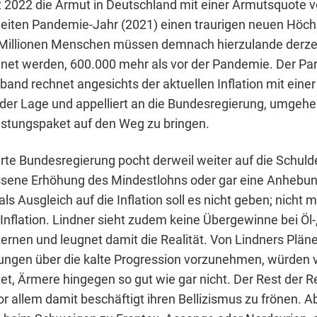
 2022 die Armut in Deutschland mit einer Armutsquote v
eiten Pandemie-Jahr (2021) einen traurigen neuen Höch
8 Millionen Menschen müssen demnach hierzulande derze
et werden, 600.000 mehr als vor der Pandemie. Der Par
and rechnet angesichts der aktuellen Inflation mit einer
der Lage und appelliert an die Bundesregierung, umgehe
astungspaket auf den Weg zu bringen.
rte Bundesregierung pocht derweil weiter auf die Schul
sene Erhöhung des Mindestlohns oder gar eine Anhebun
ls Ausgleich auf die Inflation soll es nicht geben; nicht m
Inflation. Lindner sieht zudem keine Übergewinne bei Öl-
rnen und leugnet damit die Realität. Von Lindners Pläne
ungen über die kalte Progression vorzunehmen, würden 
tet, Ärmere hingegen so gut wie gar nicht. Der Rest der R
or allem damit beschäftigt ihren Bellizismus zu frönen. 