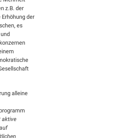
n z.B. der
e Erhöhung der
schen, es
 und
nkonzernen
 einem
mokratische
esellschaft
ung alleine
tzprogramm
 aktive
auf
tlichen