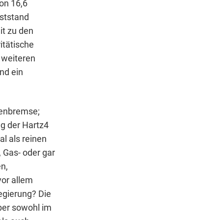
on 16,6
ststand
it zu den
itätische
 weiteren
nd ein
denbremse;
g der Hartz4
al als reinen
, Gas- oder gar
n,
vor allem
egierung? Die
Aber sowohl im