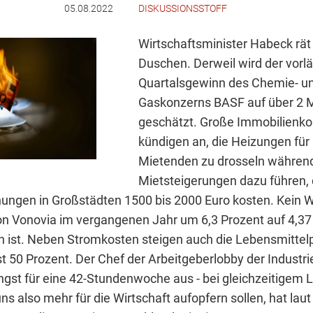
05.08.2022
DISKUSSIONSSTOFF
Wirtschaftsminister Habeck rä
Duschen. Derweil wird der vorlä
Quartalsgewinn des Chemie- u
Gaskonzerns BASF auf über 2 M
geschätzt. Große Immobilienk
kündigen an, die Heizungen für 
Mietenden zu drosseln währen
Mietsteigerungen dazu führen, 
gen in Großstädten 1500 bis 2000 Euro kosten. Kein W
n Vonovia im vergangenen Jahr um 6,3 Prozent auf 4,37 
n ist. Neben Stromkosten steigen auch die Lebensmittel
t 50 Prozent. Der Chef der Arbeitgeberlobby der Industrie
üngst für eine 42-Stundenwoche aus - bei gleichzeitigem 
s also mehr für die Wirtschaft aufopfern sollen, hat lau