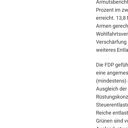
Armutsbericht
Prozent im zw
erreicht. 13,
Armen gerechn
Wohlfahrtsverb
Verschärfung 
weiteres Entl
Die FDP gefüh
eine angemes
(mindestens) a
Ausgleich der 
Rüstungskonze
Steuerentlast
Reiche entlas
Grünen sind v