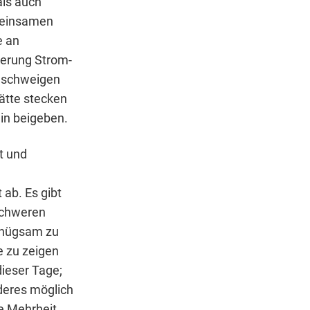
als auch
meinsamen
e an
kerung Strom-
u schweigen
ätte stecken
in beigeben.
t und
ab. Es gibt
-schweren
genügsam zu
e zu zeigen
dieser Tage;
nderes möglich
ie Mehrheit