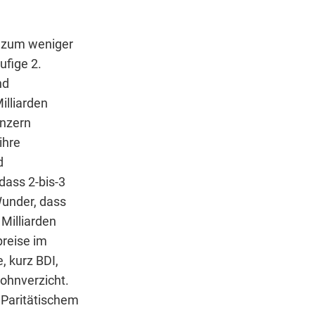
t zum weniger
ufige 2.
nd
illiarden
onzern
ihre
d
dass 2-bis-3
under, dass
Milliarden
preise im
, kurz BDI,
Lohnverzicht.
t Paritätischem