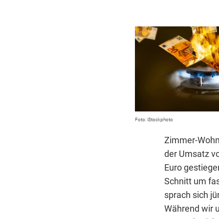
iStockphoto
Zimmer-Wohnun
der Umsatz vo
Euro gestiege
Schnitt um fas
sprach sich j
Während wir un