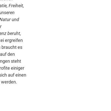
ie, Freiheit,
 unseren
 Natur und
r
enz beruht,
ei ergreifen
u braucht es
 auf den
ungen steht
ofite einiger
sich auf einen
t werden.