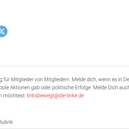
og für Mitglieder von Mitgliedern. Melde dich, wenn es in 
ole Aktionen gab oder politische Erfolge. Melde Dich auc
en möchtest:
linksbewegt
@
d
ie
-l
inke
.
d
e
Rubrik