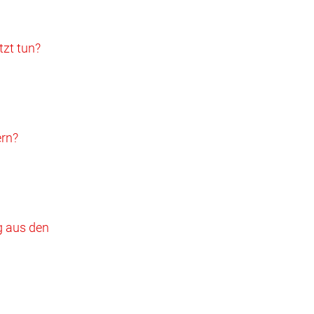
zt tun?
ern?
g aus den