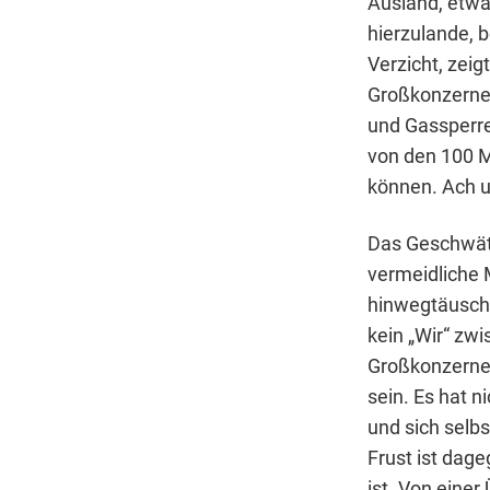
Ausland, etwa
hierzulande,
Verzicht, zei
Großkonzernen
und Gassperre
von den 100 M
können. Ach u
Das Geschwät
vermeidliche M
hinwegtäusche
kein „Wir“ zw
Großkonzernen
sein. Es hat n
und sich selbs
Frust ist dag
ist. Von einer