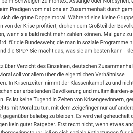
 beim Schweigen zu Frontex, Assange oder Nordsyrien, 
 beim Predigen vom nationalen Zusammenhalt durch ge
gt sich die grüne Doppelmoral. Während eine kleine Grupp
 von der Krise profitiert, drohen dem Großteil der Bevöl
n, wenn sie bald nicht mehr zahlen können. Mal ganz z
rd. für die Bundeswehr, die man in soziale Programme h
nd die SPD? Sie macht das, was sie am besten kann - kle
z über Verzicht des Einzelnen, deutschen Zusammenhal
oral soll vor allem über die eigentlichen Verhältnisse
n. In Krisenzeiten nimmt der Klassenkampf zu und nicht 
ischen der arbeitenden Bevölkerung und multimilliarden
. Es ist keine Tugend in Zeiten von Krisengewinnern, 
ichts mit Moral zu tun, mit dem Zeigefinger nur auf ander
t gegenüber beliebig zu bleiben. Es wird viel geheuchelt 
egen kein guter Ratgeber. Erst recht nicht, wenn etwas a
 Übergewinnsteuer ließen sich soziale Entlastungen für d