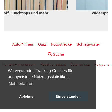
Widerspruch - von Inge Hannemann
Autor*innen
Quiz
Fotostrecke
Schlagwörter
Suche
Kontakt + Impressum
Redaktionsstatut
Datenschutz
Folge uns
Wir verwenden Tracking-Cookies für
anonymisierte Nutzungsstatistiken.
Mehr erfahren
Ablehnen
Einverstanden