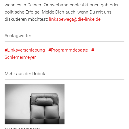
wenn es in Deinem Ortsverband coole Aktionen gab oder
politische Erfolge. Melde Dich auch, wenn Du mit uns
diskutieren möchtest:
linksbewegt
@
d
ie
-l
inke
.
d
e
Schlagwörter
Linksverschiebung
Programmdebatte
Schlemermeyer
Mehr aus der Rubrik
11.06.2026 /
Thomas Goes