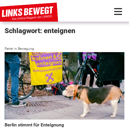
Schlagwort: enteignen
PARTEI IN BEWEGUNG
Partei in Bewegung
PROGRAMMDEBATTE
KUNSTSTOFF
DISKUSSIONSSTOFF
INTERNATIONAL
Berlin stimmt für Enteignung