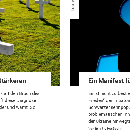
Ukrainekrieg
Stärkeren
Ein Manifest f
rklärt den Bruch des
Es ist nicht zu best
uft diese Diagnose
Frieden“ der Initiat
ler und warnt: So
Schwarzer sehr popul
problematischen Inh
der Ukraine hinwegt
Brigitte Forßbohm