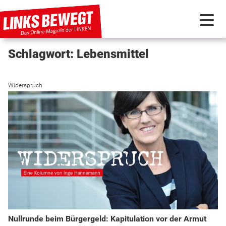
Schlagwort: Lebensmittel
PARTEI IN BEWEGUNG
Widerspruch
PROGRAMMDEBATTE
KUNSTSTOFF
DISKUSSIONSSTOFF
INTERNATIONAL
Nullrunde beim Bürgergeld: Kapitulation vor der Armut