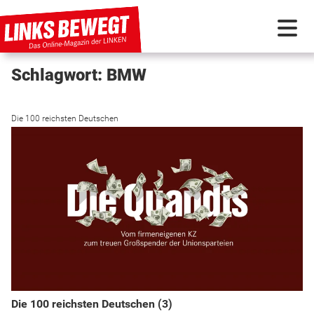
Schlagwort: BMW
PARTEI IN BEWEGUNG
Die 100 reichsten Deutschen
PROGRAMMDEBATTE
KUNSTSTOFF
DISKUSSIONSSTOFF
INTERNATIONAL
Die 100 reichsten Deutschen (3)