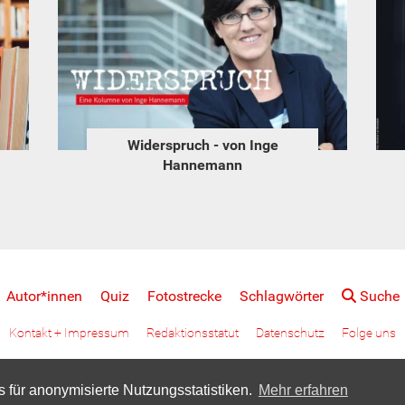
Widerspruch - von Inge
Hannemann
Autor*innen
Quiz
Fotostrecke
Schlagwörter
Suche
Kontakt + Impressum
Redaktionsstatut
Datenschutz
Folge uns
 für anonymisierte Nutzungsstatistiken.
Mehr erfahren