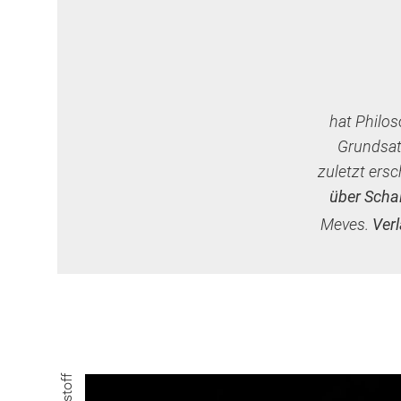
hat Philos
Grundsatz
zuletzt ersc
über Schal
Meves.
Ver