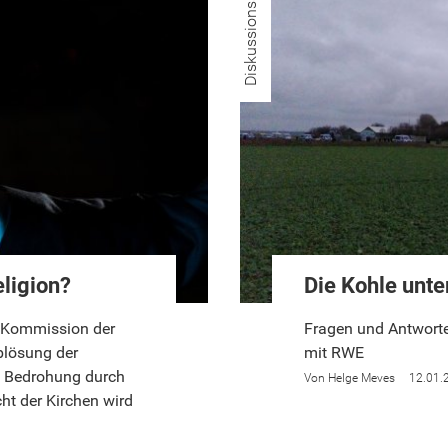
Diskussionsstoff
eligion?
Die Kohle unte
n Kommission der
Fragen und Antworte
blösung der
mit RWE
n Bedrohung durch
Helge Meves
12.01.
ht der Kirchen wird