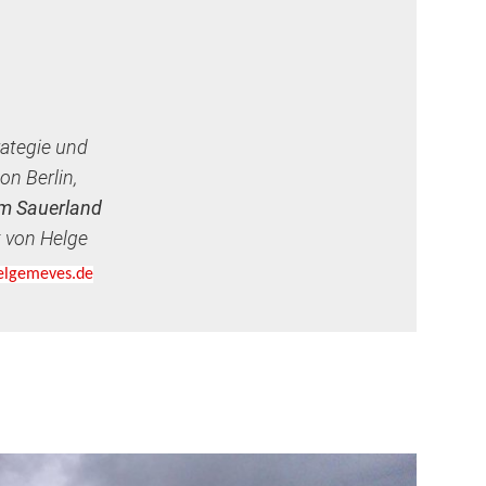
rategie und
on Berlin,
m Sauerland
 von Helge
elgemeves.de