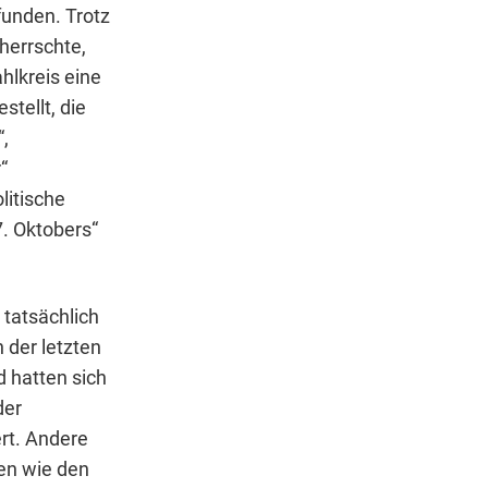
unden. Trotz
 herrschte,
hlkreis eine
stellt, die
“,
“
litische
7. Oktobers“
 tatsächlich
 der letzten
d hatten sich
der
rt. Andere
ien wie den