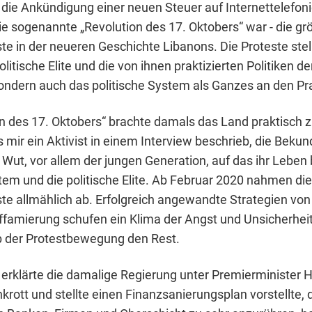
die Ankündigung einer neuen Steuer auf Internettelefon
ie sogenannte „Revolution des 17. Oktobers“ war - die gr
e in der neueren Geschichte Libanons. Die Proteste ste
olitische Elite und die von ihnen praktizierten Politiken de
ondern auch das politische System als Ganzes an den Pr
on des 17. Oktobers“ brachte damals das Land praktisch 
s mir ein Aktivist in einem Interview beschrieb, die Beku
 Wut, vor allem der jungen Generation, auf das ihr Leb
tem und die politische Elite. Ab Februar 2020 nahmen die
e allmählich ab. Erfolgreich angewandte Strategien von
ffamierung schufen ein Klima der Angst und Unsicherheit
 der Protestbewegung den Rest.
erklärte die damalige Regierung unter Premierminister 
rott und stellte einen Finanzsanierungsplan vorstellte, d