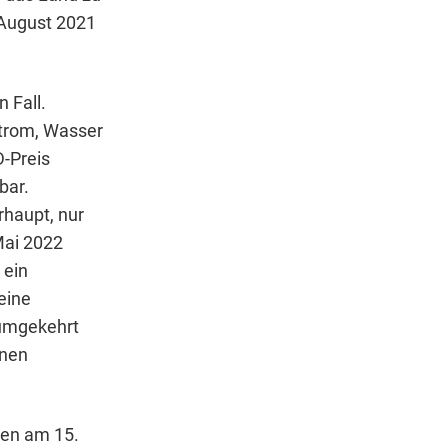
 August 2021
 Fall.
Strom, Wasser
-Preis
bar.
rhaupt, nur
Mai 2022
 ein
 eine
 umgekehrt
anen
tten am 15.