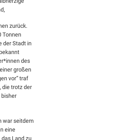
albherzige
d,
hen zurück.
0 Tonnen
 der Stadt in
 bekannt
er*innen des
einer großen
en vor“ traf
die trotz der
 bisher
ch war seitdem
en eine
m das Land zu