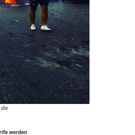
 die
rife werden