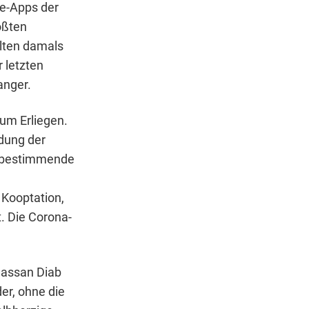
ie-Apps der
ößten
llten damals
r letzten
anger.
zum Erliegen.
ndung der
en bestimmende
 Kooptation,
. Die Corona-
Hassan Diab
er, ohne die