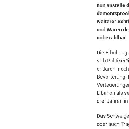
nun anstelle
dementspreche
weiterer Schr
und Waren de
unbezahlbar.
Die Erhöhung 
sich Politiker
erklären, noc
Bevölkerung. D
Verteuerungen
Libanon als s
drei Jahren in
Das Schweigen
oder auch Trag