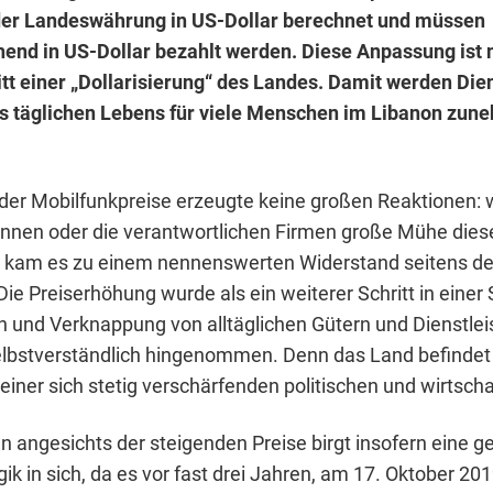
 der Landeswährung in US-Dollar berechnet und müssen
nd in US-Dollar bezahlt werden. Diese Anpassung ist n
itt einer „Dollarisierung“ des Landes. Damit werden Die
s täglichen Lebens für viele Menschen im Libanon zu
der Mobilfunkpreise erzeugte keine großen Reaktionen:
*innen oder die verantwortlichen Firmen große Mühe diese
h kam es zu einem nennenswerten Widerstand seitens de
ie Preiserhöhung wurde als ein weiterer Schritt in einer 
 und Verknappung von alltäglichen Gütern und Dienstle
elbstverständlich hingenommen. Denn das Land befindet s
 einer sich stetig verschärfenden politischen und wirtscha
 angesichts der steigenden Preise birgt insofern eine ge
ik in sich, da es vor fast drei Jahren, am 17. Oktober 201