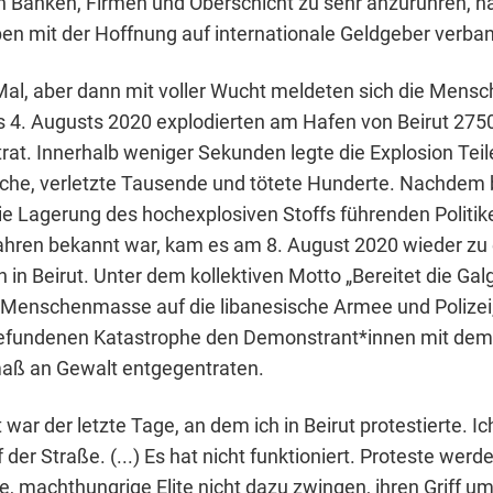
n Banken, Firmen und Oberschicht zu sehr anzurühren, h
n mit der Hoffnung auf internationale Geldgeber verban
Mal, aber dann mit voller Wucht meldeten sich die Mensc
4. Augusts 2020 explodierten am Hafen von Beirut 275
t. Innerhalb weniger Sekunden legte die Explosion Teile
che, verletzte Tausende und tötete Hunderte. Nachdem
ie Lagerung des hochexplosiven Stoffs führenden Politik
ahren bekannt war, kam es am 8. August 2020 wieder zu 
in Beirut. Unter dem kollektiven Motto „Bereitet die Galg
Menschenmasse auf die libanesische Armee und Polizei, 
gefundenen Katastrophe den Demonstrant*innen mit dem
aß an Gewalt entgegentraten.
 war der letzte Tage, an dem ich in Beirut protestierte. I
 der Straße. (...) Es hat nicht funktioniert. Proteste werd
, machthungrige Elite nicht dazu zwingen, ihren Griff u