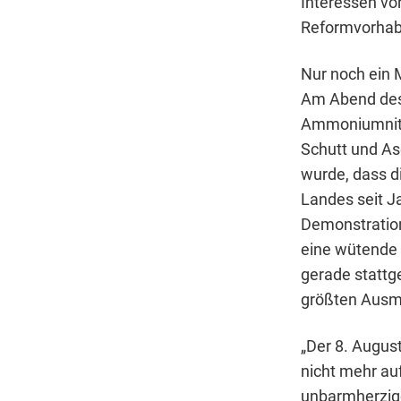
Interessen vo
Reformvorhabe
Nur noch ein 
Am Abend des 
Ammoniumnitra
Schutt und As
wurde, dass d
Landes seit J
Demonstration 
eine wütende 
gerade statt
größten Ausm
„Der 8. August
nicht mehr auf
unbarmherzige