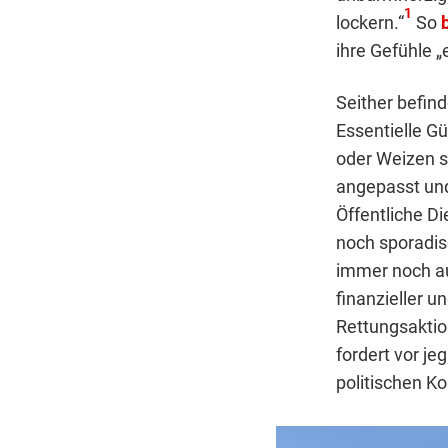
1
lockern.“
So
ihre Gefühle „
Seither befind
Essentielle G
oder Weizen s
angepasst und
Öffentliche Di
noch sporadis
immer noch au
finanzieller u
Rettungsaktio
fordert vor je
politischen Ko