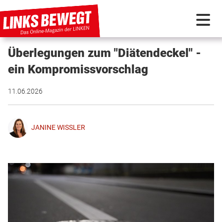
Überlegungen zum "Diätendeckel" -
PARTEI IN BEWEGUNG
ein Kompromissvorschlag
PROGRAMMDEBATTE
11.06.2026
KUNSTSTOFF
JANINE WISSLER
DISKUSSIONSSTOFF
INTERNATIONAL