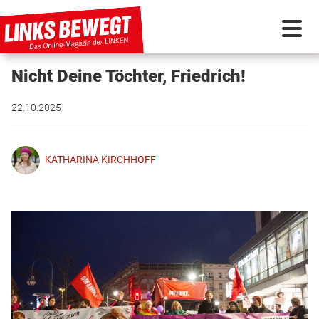
Nicht Deine Töchter, Friedrich!
PARTEI IN BEWEGUNG
22.10.2025
PROGRAMMDEBATTE
KATHARINA KIRCHHOFF
KUNSTSTOFF
DISKUSSIONSSTOFF
INTERNATIONAL