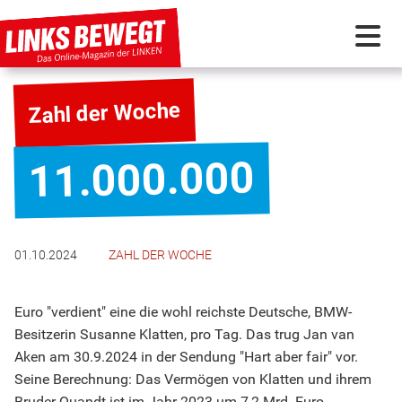
PARTEI IN BEWEGUNG
Zahl der Woche
PROGRAMMDEBATTE
11.000.000
KUNSTSTOFF
01.10.2024
ZAHL DER WOCHE
DISKUSSIONSSTOFF
Euro "verdient" eine die wohl reichste Deutsche, BMW-
INTERNATIONAL
Besitzerin Susanne Klatten, pro Tag. Das trug Jan van
Aken am 30.9.2024 in der Sendung "Hart aber fair" vor.
Seine Berechnung: Das Vermögen von Klatten und ihrem
Bruder Quandt ist im Jahr 2023 um 7,2 Mrd. Euro