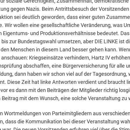
ür soziale Gerechtigkeit, Zusammenhalt, demokratische
ltung gegen Nazis. Beim Antrittsbesuch der Vorsitzenden 
ktion sei deutlich geworden, dass einer guten Zusammen
. Wir wollen eine gesellschaftliche Veränderung, was U
in Eigentums- und Produktionsverhältnisse bedeutet. Das 
ht bis zur Bundestagswahl umsetzen, aber DIE LINKE ist d
s den Menschen in diesem Land besser gehen kann. Wen
 anschauen: Kriegseinsätze verhindern, Hartz IV erhöhe
prüfung abschaffen, eine Bürgerversicherung für alle u
ildung, dann haben wir schon viel auf der Tagesordnung, 
hnt. Diese Zeit hat linke Antworten verdient und braucht l
or es dann mit den Beiträgen der Mitglieder richtig losg
 Beitrag mit dem Wunsch, eine solche Veranstaltung zu 
en Wortmeldungen von Parteimitgliedern aus verschiede
n, dass die Kommunikation bei dieser Veranstaltung wahr
 war. Die neuen Vorsitzenden erfuhren viel über die St