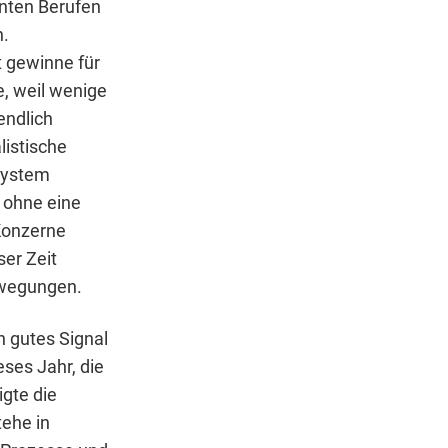
anten Berufen
n.
 gewinne für
, weil wenige
endlich
listische
„System
 ohne eine
Konzerne
er Zeit
ewegungen.
 gutes Signal
eses Jahr, die
igte die
tehe in