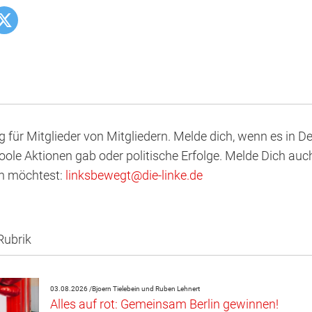
og für Mitglieder von Mitgliedern. Melde dich, wenn es in 
ole Aktionen gab oder politische Erfolge. Melde Dich auc
en möchtest:
linksbewegt
@
d
ie
-l
inke
.
d
e
Rubrik
03.08.2026 /
Bjoern Tielebein und Ruben Lehnert
Alles auf rot: Gemeinsam Berlin gewinnen!