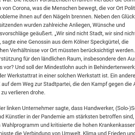
en von Corona, was die Menschen bewegt, die vor Ort Pol
robleme ihnen auf den Nägeln brennen. Neben den Glüc
sitzenden wurden zahlreiche Anliegen, Wünsche und
orschläge geäußert. „Wir sind nicht Stadt, wir sind nich
“, sagte eine Genossin aus dem Kölner Speckgürtel, die
hen Verhältnisse vor Ort müssten berücksichtigt werden. W
rstützung für den ländlichen Raum, insbesondere den A
s vor? Und soll der Mindestlohn auch in Behindertenwerks
er Werkstattrat in einer solchen Werkstatt ist. Ein ande
 auf dem Weg zur Stadtpartei, die den Kampf gegen die 
zu verlieren drohe.
der linken Unternehmer sagte, dass Handwerker, (Solo-)S
nd Künstler in der Pandemie am stärksten betroffen sind,
Wahlprogramm und kritisierte die hohen Krankenkassen
isste die Verbindung von Umwelt, Klima und Frieden un