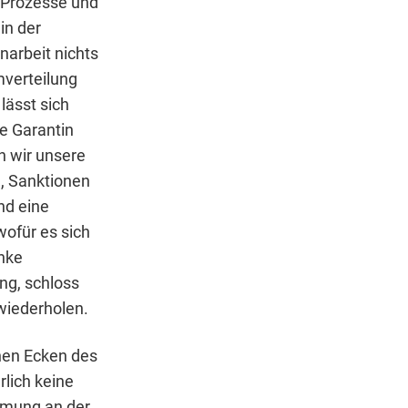
 Prozesse und
in der
arbeit nichts
mverteilung
lässt sich
ie Garantin
n wir unsere
n, Sanktionen
nd eine
wofür es sich
inke
ing, schloss
wiederholen.
nen Ecken des
lich keine
immung an der