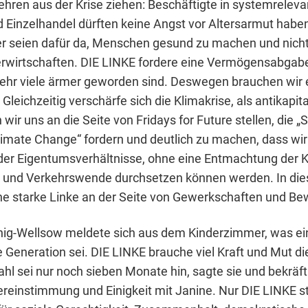
ehren aus der Krise ziehen: Beschäftigte in systemrelev
d Einzelhandel dürften keine Angst vor Altersarmut habe
 seien dafür da, Menschen gesund zu machen und nicht
erwirtschaften. DIE LINKE fordere eine Vermögensabgabe
 sehr viele ärmer geworden sind. Deswegen brauchen wir 
Gleichzeitig verschärfe sich die Klimakrise, als antikapita
wir uns an die Seite von Fridays for Future stellen, die 
imate Change“ fordern und deutlich zu machen, dass wir
er Eigentumsverhältnisse, ohne eine Entmachtung der 
- und Verkehrswende durchsetzen können werden. In dies
ne starke Linke an der Seite von Gewerkschaften und B
g-Wellsow meldete sich aus dem Kinderzimmer, was ein
 Generation sei. DIE LINKE brauche viel Kraft und Mut di
l sei nur noch sieben Monate hin, sagte sie und bekräft
bereinstimmung und Einigkeit mit Janine. Nur DIE LINKE s