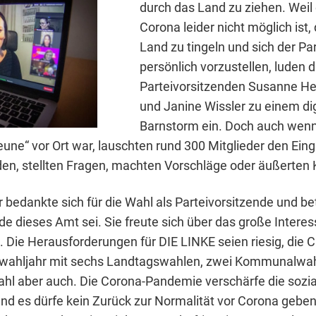
durch das Land zu ziehen. Wei
Corona leider nicht möglich ist,
Land zu tingeln und sich der Pa
persönlich vorzustellen, luden 
Parteivorsitzenden Susanne H
und Janine Wissler zu einem di
Barnstorm ein. Doch auch wen
heune“ vor Ort war, lauschten rund 300 Mitglieder den Ei
en, stellten Fragen, machten Vorschläge oder äußerten Kr
r bedankte sich für die Wahl als Parteivorsitzende und b
e dieses Amt sei. Sie freute sich über das große Interes
. Die Herausforderungen für DIE LINKE seien riesig, die 
wahljahr mit sechs Landtagswahlen, zwei Kommunalwah
l aber auch. Die Corona-Pandemie verschärfe die sozia
und es dürfe kein Zurück zur Normalität vor Corona geb