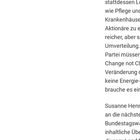
stattdessen L
wie Pflege un
Krankenhäuser
Aktionäre zu 
reicher, aber
Umverteilung. 
Partei müssen 
Change not Cl
Veränderung d
keine Energie
brauche es ei
Susanne Henni
an die nächste
Bundestagswah
inhaltliche Ü