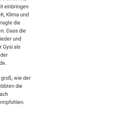
it einbringen
t, Klima und
ragte die
n. Dass die
ieder und
 Gysi als
 der
de.
groß, wie der
ebbten die
nach
 empfohlen.