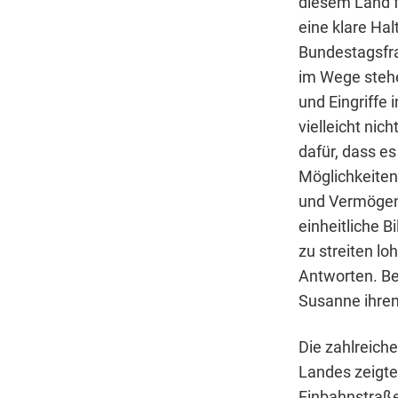
diesem Land f
eine klare Ha
Bundestagsfra
im Wege stehe
und Eingriffe 
vielleicht nic
dafür, dass e
Möglichkeiten
und Vermögens
einheitliche B
zu streiten lo
Antworten. Bev
Susanne ihren
Die zahlreich
Landes zeigte
Einbahnstraße