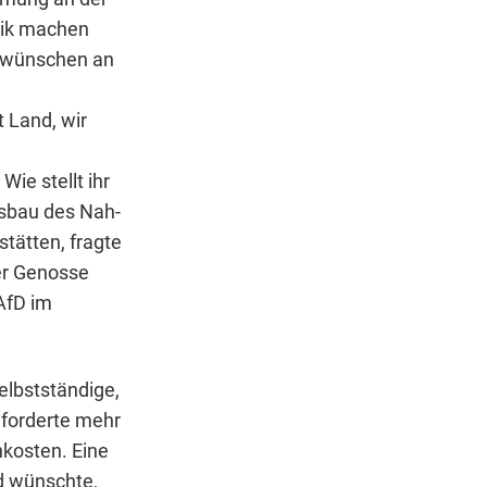
itik machen
kwünschen an
t Land, wir
ie stellt ihr
usbau des Nah-
tätten, fragte
rer Genosse
AfD im
elbstständige,
 forderte mehr
kosten. Eine
d wünschte,