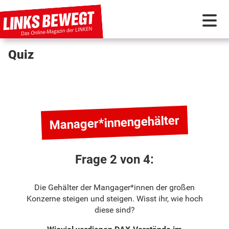
Quiz
PARTEI IN BEWEGUNG
PROGRAMMDEBATTE
Manager*innengehälter
KUNSTSTOFF
DISKUSSIONSSTOFF
Frage 2 von 4:
Die Gehälter der Mangager*innen der großen
INTERNATIONAL
Konzerne steigen und steigen. Wisst ihr, wie hoch
diese sind?