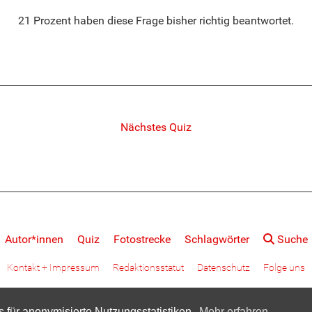
21 Prozent haben diese Frage bisher richtig beantwortet.
Nächstes Quiz
Autor*innen
Quiz
Fotostrecke
Schlagwörter
Suche
Kontakt + Impressum
Redaktionsstatut
Datenschutz
Folge uns
 für anonymisierte Nutzungsstatistiken.
Mehr erfahren