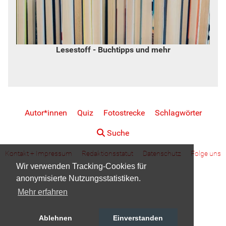
Lesestoff - Buchtipps und mehr
Autor*innen
Quiz
Fotostrecke
Schlagwörter
Suche
Kontakt + Impressum
Redaktionsstatut
Datenschutz
Folge uns
Wir verwenden Tracking-Cookies für
anonymisierte Nutzungsstatistiken.
Mehr erfahren
Ablehnen
Einverstanden