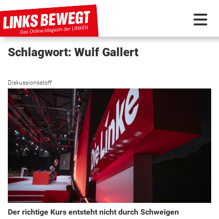
Schlagwort: Wulf Gallert
PARTEI IN BEWEGUNG
Diskussionsstoff
PROGRAMMDEBATTE
KUNSTSTOFF
DISKUSSIONSSTOFF
INTERNATIONAL
Der richtige Kurs entsteht nicht durch Schweigen