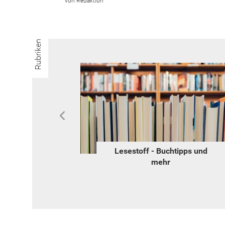
Redaktion
Rubriken
o
Lesestoff - Buchtipps und
mehr