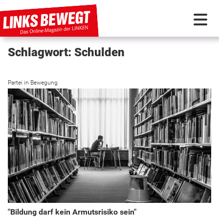
Schlagwort: Schulden
PARTEI IN BEWEGUNG
Partei in Bewegung
PROGRAMMDEBATTE
KUNSTSTOFF
DISKUSSIONSSTOFF
INTERNATIONAL
"Bildung darf kein Armutsrisiko sein"