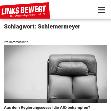
Schlagwort: Schlemermeyer
PARTEI IN BEWEGUNG
Programmdebatte
PROGRAMMDEBATTE
KUNSTSTOFF
DISKUSSIONSSTOFF
INTERNATIONAL
Aus dem Regierungssessel die AfD bekämpfen?