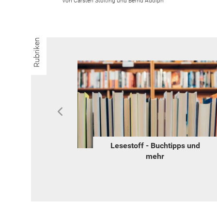
Carsten Stölting und Bernd Adolph
Rubriken
o
Lesestoff - Buchtipps und
mehr