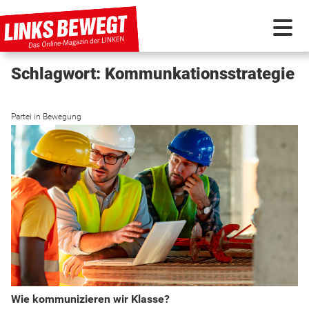
Schlagwort: Kommunkationsstrategie
PARTEI IN BEWEGUNG
Partei in Bewegung
PROGRAMMDEBATTE
KUNSTSTOFF
DISKUSSIONSSTOFF
INTERNATIONAL
Wie kommunizieren wir Klasse?