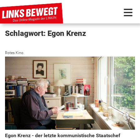
Schlagwort: Egon Krenz
PARTEI IN BEWEGUNG
Rotes Kino
PROGRAMMDEBATTE
KUNSTSTOFF
DISKUSSIONSSTOFF
INTERNATIONAL
Egon Krenz - der letzte kommunistische Staatschef