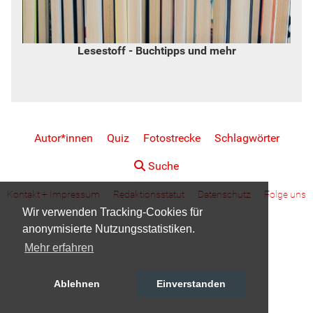
Lesestoff - Buchtipps und mehr
Autor*innen
Quiz
Fotostrecke
Schlagwörter
Suche
Kontakt + Impressum
Redaktionsstatut
Datenschutz
Folge uns
Wir verwenden Tracking-Cookies für
anonymisierte Nutzungsstatistiken.
Mehr erfahren
Ablehnen
Einverstanden